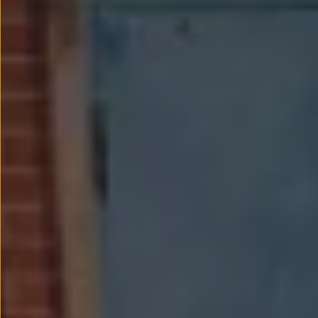
Llantas y neumáticos
Recambios Volkswagen
Accesorios y merchandising
Seguridad
Transporte
Entretenimiento
Personalización
Carga
Merchandising
Todo sobre tu Volkswagen
Tu coche conectado
Luces de advertencia
Manuales del coche
Información sobre EA189
Accede a My Volkswagen
Todo sobre tu Volkswagen
Información sobre Diésel XTL
Suscripción de mantenimiento Long Drive
Modelos anteriores
Beetle
Scirocco
Jetta
Sharan
Golf
Polo