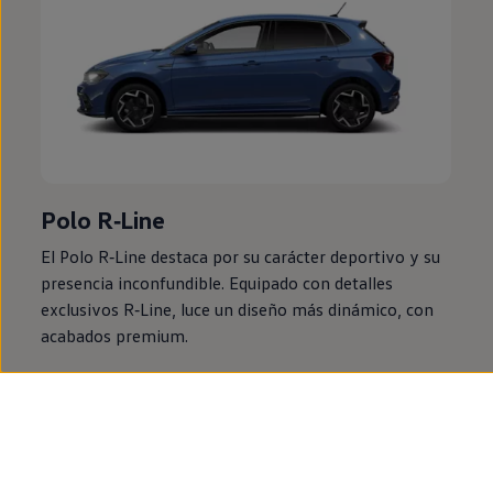
Polo
R‑Line
El
Polo
R‑Line
destaca por su carácter deportivo y su
presencia inconfundible. Equipado con detalles
exclusivos
R‑Line
, luce un diseño más dinámico, con
acabados premium.
Encuentra tu
Polo
R‑Line
de
segunda
mano
¿Por qué comprar un
Polo
de