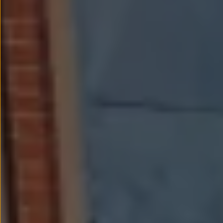
Passat
Tiguan
Touareg
Touran
t-roc-1
Asistencia en carretera