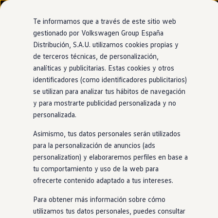
Modelos y configurador
Nuevo ID. Cross
Te informamos que a través de este sitio web
Vehículos Comerciales
gestionado por Volkswagen Group España
Compra y ofertas
Distribución, S.A.U. utilizamos cookies propias y
Ir
Ir
Volkswagen nuevo en stock
directamente
directamente
Volkswagen de ocasión
de terceros técnicas, de personalización,
al contenido
al pie de
Financiación
analíticas y publicitarias. Estas cookies y otros
página
My Renting
identificadores (como identificadores publicitarios)
My Way
Seguros
se utilizan para analizar tus hábitos de navegación
Empresas
y para mostrarte publicidad personalizada y no
Autoescuelas
personalizada.
Eléctricos e híbridos
Más sobre eléctricos
Asimismo, tus datos personales serán utilizados
Más sobre híbridos
Plan Auto +
para la personalización de anuncios (ads
CAE
personalization) y elaboraremos perfiles en base a
Etiquetas DGT
tu comportamiento y uso de la web para
Simulador de autonomía, carga y ahorro
Carga y autonomía
ofrecerte contenido adaptado a tus intereses.
Soluciones de carga
Tarifas de carga
Para obtener más información sobre cómo
Carga en casa
utilizamos tus datos personales, puedes consultar
Modos de carga