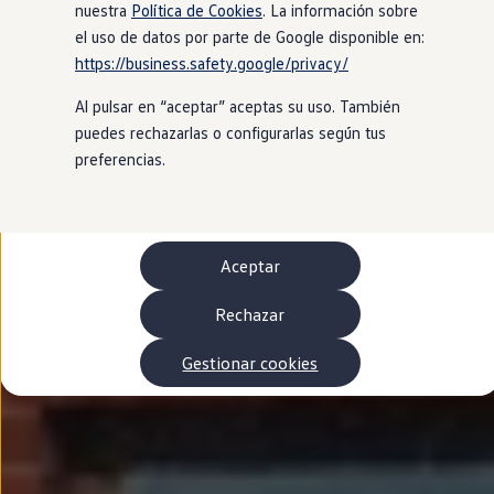
Autonomía
nuestra
Política de Cookies
. La información sobre
Clientes y posventa
el uso de datos por parte de Google disponible en:
Club Volkswagen
https://business.safety.google/privacy/
Ofertas posventa
Eventos y experiencias
Al pulsar en “aceptar” aceptas su uso. También
Beneficios Volkswagen
Asistencia en carretera
puedes rechazarlas o configurarlas según tus
Servicios de movilidad
preferencias.
Garantía del fabricante
Beneficios del taller oficial
Rent-a-Car
Servicios digitales
Buscar servicios para tu modelo
Aceptar
Volkswagen Apps, inicio de sesión y tienda
Conectar el móvil con el vehículo
Actualizaciones del software, los mapas y las e
Rechazar
Mantenimiento y reparaciones
Revisiones e ITV
Gestionar cookies
Aceite y líquidos del motor
Baterías
Frenos
Motor y chasis
Aire acondicionado y filtros
Faros y lunas
Carrocería y pintura