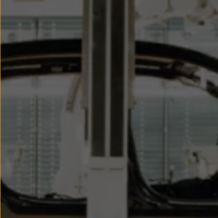
Llantas y neumáticos
Recambios Volkswagen
Accesorios y merchandising
Seguridad
Transporte
Entretenimiento
Personalización
Carga
Merchandising
Todo sobre tu Volkswagen
Tu coche conectado
Luces de advertencia
Manuales del coche
Información sobre EA189
Accede a My Volkswagen
Todo sobre tu Volkswagen
Información sobre Diésel XTL
Suscripción de mantenimiento Long Drive
Modelos anteriores
Beetle
Scirocco
Jetta
Sharan
Golf
Polo