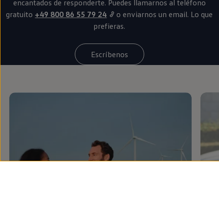
encantados de responderte. Puedes llamarnos al teléfono
gratuito
+49 800 86 55 79 24
o enviarnos un email. Lo que
prefieras.
Escríbenos