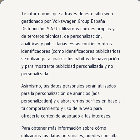
Modelos y configurador
Nuevo ID. Cross
Te informamos que a través de este sitio web
Vehículos Comerciales
gestionado por Volkswagen Group España
Compra y ofertas
Distribución, S.A.U. utilizamos cookies propias y
Ir
Ir
Volkswagen nuevo en stock
directamente
directamente
Volkswagen de ocasión
de terceros técnicas, de personalización,
al contenido
al pie de
Financiación
analíticas y publicitarias. Estas cookies y otros
página
My Renting
identificadores (como identificadores publicitarios)
My Way
Seguros
se utilizan para analizar tus hábitos de navegación
Empresas
y para mostrarte publicidad personalizada y no
Autoescuelas
personalizada.
Eléctricos e híbridos
Más sobre eléctricos
Asimismo, tus datos personales serán utilizados
Más sobre híbridos
Plan Auto +
para la personalización de anuncios (ads
CAE
personalization) y elaboraremos perfiles en base a
Etiquetas DGT
tu comportamiento y uso de la web para
Simulador de autonomía, carga y ahorro
Carga y autonomía
ofrecerte contenido adaptado a tus intereses.
Soluciones de carga
Tarifas de carga
Para obtener más información sobre cómo
Carga en casa
utilizamos tus datos personales, puedes consultar
Modos de carga