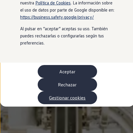
Autonomía
nuestra
Política de Cookies
. La información sobre
Clientes y posventa
el uso de datos por parte de Google disponible en:
Club Volkswagen
https://business.safety.google/privacy/
Ofertas posventa
Eventos y experiencias
Al pulsar en “aceptar” aceptas su uso. También
Beneficios Volkswagen
Asistencia en carretera
puedes rechazarlas o configurarlas según tus
Servicios de movilidad
preferencias.
Garantía del fabricante
Beneficios del taller oficial
Rent-a-Car
Servicios digitales
Buscar servicios para tu modelo
Aceptar
Volkswagen Apps, inicio de sesión y tienda
Conectar el móvil con el vehículo
Actualizaciones del software, los mapas y las e
Rechazar
Mantenimiento y reparaciones
Revisiones e ITV
Gestionar cookies
Aceite y líquidos del motor
Baterías
Frenos
Motor y chasis
Aire acondicionado y filtros
Faros y lunas
Carrocería y pintura