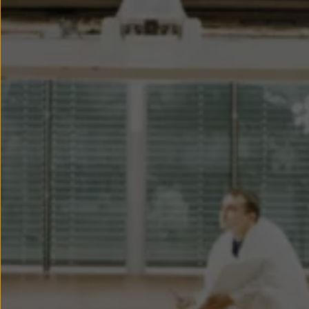
Passat
Tiguan
Touareg
Touran
t-roc-1
Asistencia en carretera