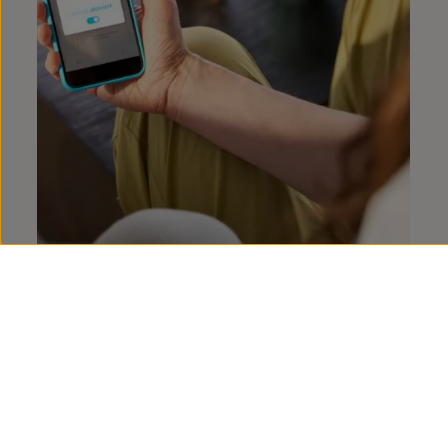
VW
Connect
Consultes sobre els
nostres
serveis