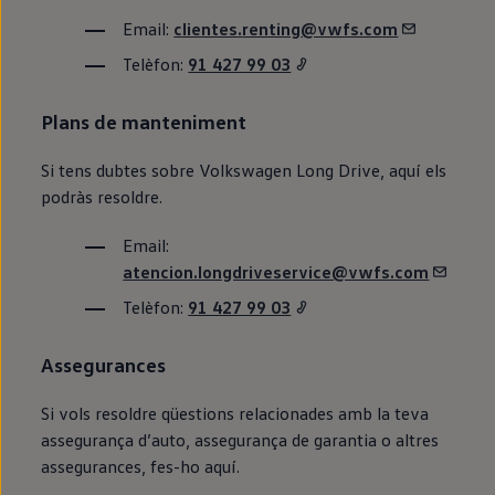
Email:
clientes
.
renting
@vwfs.com
Telèfon:
91 427 99 03
Plans de manteniment
Si tens dubtes sobre
Volkswagen
Long Drive, aquí els
podràs resoldre.
Email:
atencion.longdriveservice@vwfs.com
Telèfon:
91 427 99 03
Assegurances
Si vols resoldre qüestions relacionades amb la teva
assegurança d’auto, assegurança de garantia o altres
assegurances, fes-ho aquí.