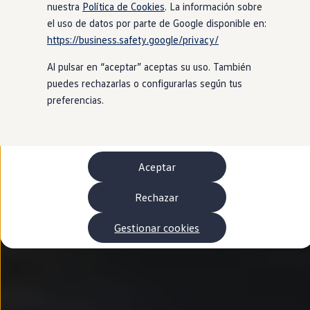
Autonomía
nuestra
Política de Cookies
. La información sobre
Clientes y posventa
el uso de datos por parte de Google disponible en:
Club Volkswagen
https://business.safety.google/privacy/
Ofertas posventa
Eventos y experiencias
Al pulsar en “aceptar” aceptas su uso. También
Beneficios Volkswagen
Asistencia en carretera
puedes rechazarlas o configurarlas según tus
Servicios de movilidad
preferencias.
Garantía del fabricante
Beneficios del taller oficial
Rent-a-Car
Servicios digitales
Buscar servicios para tu modelo
Aceptar
Volkswagen Apps, inicio de sesión y tienda
Conectar el móvil con el vehículo
Actualizaciones del software, los mapas y las e
Rechazar
Mantenimiento y reparaciones
Revisiones e ITV
Gestionar cookies
Aceite y líquidos del motor
Baterías
Frenos
Motor y chasis
Aire acondicionado y filtros
Faros y lunas
Carrocería y pintura