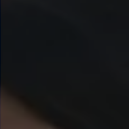
Llantas y neumáticos
Recambios Volkswagen
Accesorios y merchandising
Seguridad
Transporte
Entretenimiento
Personalización
Carga
Merchandising
Todo sobre tu Volkswagen
Tu coche conectado
Luces de advertencia
Manuales del coche
Información sobre EA189
Accede a My Volkswagen
Todo sobre tu Volkswagen
Información sobre Diésel XTL
Suscripción de mantenimiento Long Drive
Modelos anteriores
Beetle
Scirocco
Jetta
Sharan
Golf
Polo