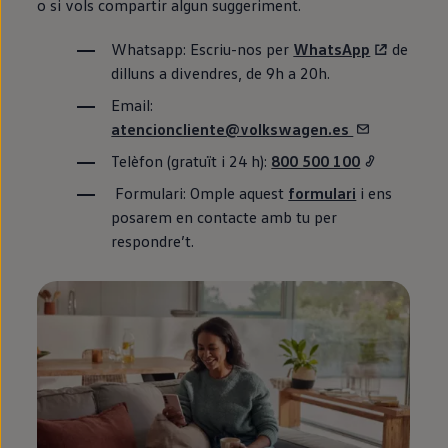
o si vols compartir algun suggeriment.
Whatsapp: Escriu-nos per
WhatsApp
de
dilluns a divendres, de 9h a 20h.
Email:
atencioncliente@volkswagen.es
Telèfon (gratuït i 24 h):
800 500 100
Formulari: Omple aquest
formulari
i ens
posarem
en
contacte amb tu per
respondre’t.