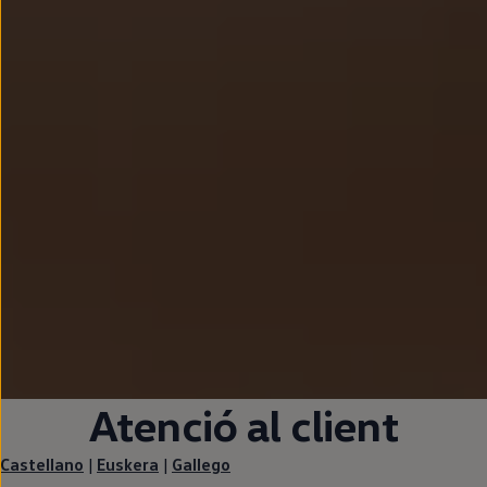
Atenció al client
Castellano
|
Euskera
|
Gallego