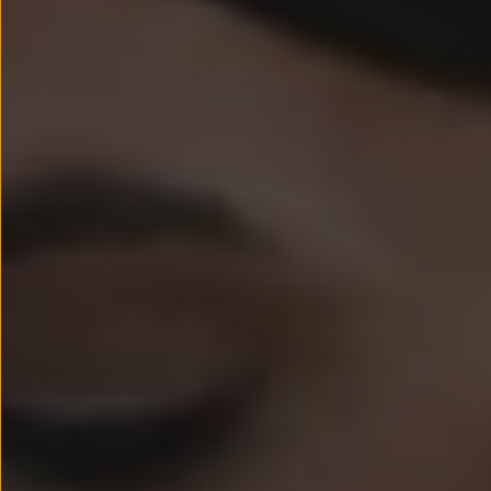
Passat
Tiguan
Touareg
Touran
t-roc-1
Asistencia en carretera