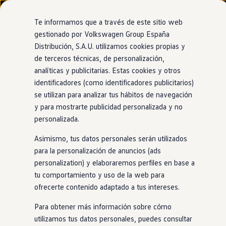
Modelos y configurador
Nuevo ID. Cross
Te informamos que a través de este sitio web
Vehículos Comerciales
gestionado por Volkswagen Group España
Compra y ofertas
Distribución, S.A.U. utilizamos cookies propias y
Ir
Ir
Volkswagen nuevo en stock
directamente
directamente
Volkswagen de ocasión
de terceros técnicas, de personalización,
al contenido
al pie de
Financiación
analíticas y publicitarias. Estas cookies y otros
página
My Renting
identificadores (como identificadores publicitarios)
My Way
Seguros
se utilizan para analizar tus hábitos de navegación
Empresas
y para mostrarte publicidad personalizada y no
Autoescuelas
personalizada.
Eléctricos e híbridos
Más sobre eléctricos
Asimismo, tus datos personales serán utilizados
Más sobre híbridos
Plan Auto +
para la personalización de anuncios (ads
CAE
personalization) y elaboraremos perfiles en base a
Etiquetas DGT
tu comportamiento y uso de la web para
Simulador de autonomía, carga y ahorro
Carga y autonomía
ofrecerte contenido adaptado a tus intereses.
Soluciones de carga
Tarifas de carga
Para obtener más información sobre cómo
Carga en casa
utilizamos tus datos personales, puedes consultar
Modos de carga