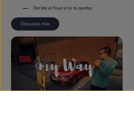
Decide al final si te lo quedas
Descubre más
Te respondemos algunas
preguntas
sobre nuestros
ID.4