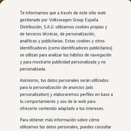
Modelos y configurador
Nuevo ID. Cross
Te informamos que a través de este sitio web
Vehículos Comerciales
gestionado por Volkswagen Group España
Compra y ofertas
Distribución, S.A.U. utilizamos cookies propias y
Ir
Ir
Volkswagen nuevo en stock
directamente
directamente
Volkswagen de ocasión
de terceros técnicas, de personalización,
al contenido
al pie de
Financiación
analíticas y publicitarias. Estas cookies y otros
página
My Renting
identificadores (como identificadores publicitarios)
My Way
Seguros
se utilizan para analizar tus hábitos de navegación
Empresas
y para mostrarte publicidad personalizada y no
Autoescuelas
personalizada.
Eléctricos e híbridos
Más sobre eléctricos
Asimismo, tus datos personales serán utilizados
Más sobre híbridos
Plan Auto +
para la personalización de anuncios (ads
CAE
personalization) y elaboraremos perfiles en base a
Etiquetas DGT
tu comportamiento y uso de la web para
Simulador de autonomía, carga y ahorro
Carga y autonomía
ofrecerte contenido adaptado a tus intereses.
Soluciones de carga
Tarifas de carga
Para obtener más información sobre cómo
Carga en casa
utilizamos tus datos personales, puedes consultar
Modos de carga