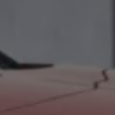
Passat
Tiguan
Touareg
Touran
t-roc-1
Asistencia en carretera