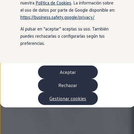
Autonomía
nuestra
Política de Cookies
. La información sobre
Clientes y posventa
el uso de datos por parte de Google disponible en:
Club Volkswagen
https://business.safety.google/privacy/
Ofertas posventa
Eventos y experiencias
Al pulsar en “aceptar” aceptas su uso. También
Beneficios Volkswagen
Asistencia en carretera
puedes rechazarlas o configurarlas según tus
Servicios de movilidad
preferencias.
Garantía del fabricante
Beneficios del taller oficial
Rent-a-Car
Servicios digitales
Buscar servicios para tu modelo
Aceptar
Volkswagen Apps, inicio de sesión y tienda
Conectar el móvil con el vehículo
Actualizaciones del software, los mapas y las e
Rechazar
Mantenimiento y reparaciones
Revisiones e ITV
Gestionar cookies
Aceite y líquidos del motor
Baterías
Frenos
Motor y chasis
Aire acondicionado y filtros
Faros y lunas
Carrocería y pintura