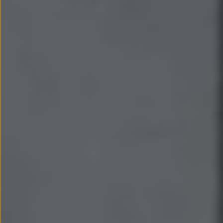
Llantas y neumáticos
Recambios Volkswagen
Accesorios y merchandising
Seguridad
Transporte
Entretenimiento
Personalización
Carga
Merchandising
Todo sobre tu Volkswagen
Tu coche conectado
Luces de advertencia
Manuales del coche
Información sobre EA189
Accede a My Volkswagen
Todo sobre tu Volkswagen
Información sobre Diésel XTL
Suscripción de mantenimiento Long Drive
Modelos anteriores
Beetle
Scirocco
Jetta
Sharan
Golf
Polo