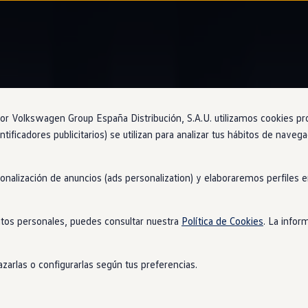
Digital
Cockpit
Pro
 Volkswagen Group España Distribución, S.A.U. utilizamos cookies propi
ntificadores publicitarios) se utilizan para analizar tus hábitos de nave
o
puedes elegir
sonalización de anuncios (ads personalization) y elaboraremos perfiles
 el kilometraje, tu música o las indicaciones del navegador. Todo e
ro
de 10,25 pulgadas para ver toda la información necesaria para t
tos personales, puedes consultar nuestra
Política de Cookies
. La infor
zarlas o configurarlas según tus preferencias.