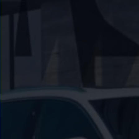
Passat
Tiguan
Touareg
Touran
t-roc-1
Asistencia en carretera