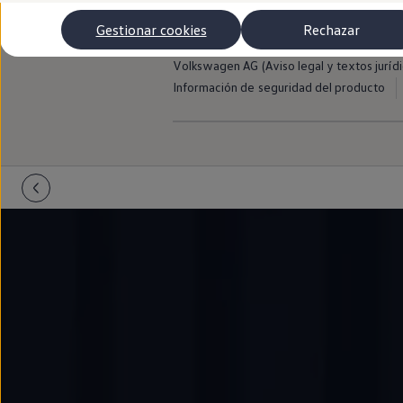
Aviso legal
Avisos de licencia de terce
Autonomía
Política de privacidad myVolkswagen
Clientes y posventa
Gestionar cookies
Rechazar
Club Volkswagen
Aspectos esenciales corresponsabilidad
Ofertas posventa
Volkswagen AG (Aviso legal y textos jurídi
Eventos y experiencias
Información de seguridad del producto
Beneficios Volkswagen
Asistencia en carretera
Servicios de movilidad
Garantía del fabricante
Beneficios del taller oficial
Rent-a-Car
Servicios digitales
Buscar servicios para tu modelo
Volkswagen Apps, inicio de sesión y tienda
Conectar el móvil con el vehículo
Actualizaciones del software, los mapas y las e
Mantenimiento y reparaciones
Revisiones e ITV
Aceite y líquidos del motor
Baterías
Frenos
Motor y chasis
Aire acondicionado y filtros
Faros y lunas
Carrocería y pintura