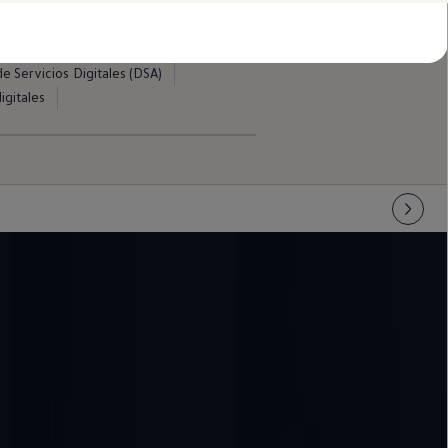
d
swagen
rtación
e Servicios Digitales (DSA)
igitales