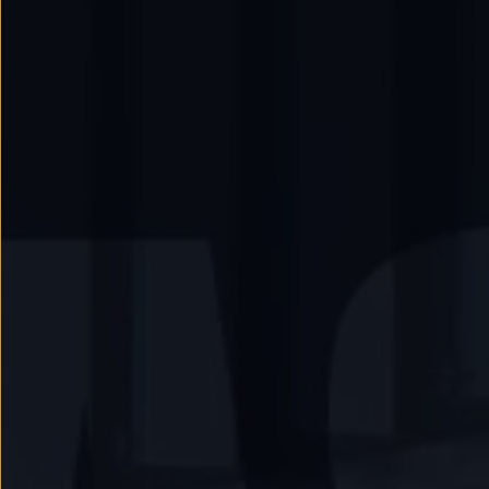
Llantas y neumáticos
Recambios Volkswagen
Accesorios y merchandising
Seguridad
Transporte
Entretenimiento
Personalización
Carga
Merchandising
Todo sobre tu Volkswagen
Tu coche conectado
Luces de advertencia
Manuales del coche
Información sobre EA189
Accede a My Volkswagen
Todo sobre tu Volkswagen
Información sobre Diésel XTL
Suscripción de mantenimiento Long Drive
Modelos anteriores
Beetle
Scirocco
Jetta
Sharan
Golf
Polo