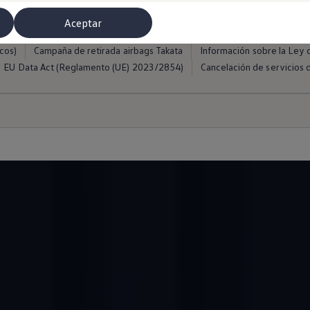
ros
Condiciones de uso
Política de cookies
Política de privacida
Condiciones de uso myVolkswagen
Condiciones de uso de Club Volk
Aceptar
Glosario técnico
WLTP
EA189
Volkswagen ID. Aviso de impo
cos)
Campaña de retirada airbags Takata
Información sobre la Ley d
EU Data Act (Reglamento (UE) 2023/2854)
Cancelación de servicios d
misoras de radio