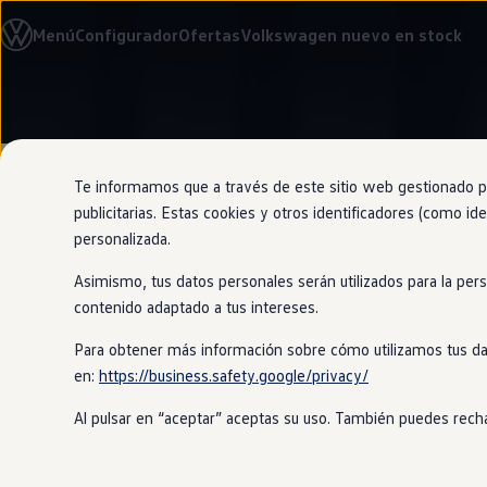
Modelos y configurador
Menú
Configurador
Ofertas
Volkswagen nuevo en stock
Nuevo ID. Cross
Vehículos Comerciales
Compra y ofertas
Volkswagen nuevo en stock
Ir
Ir
Volkswagen de ocasión
directamente
directamente
Financiación
al contenido
al pie de
My Renting
página
My Way
Te informamos que a través de este sitio web gestionado por
Seguros
publicitarias. Estas cookies y otros identificadores (como ide
Empresas
Por supuest
personalizada.
Autoescuelas
Eléctricos e híbridos
Asimismo, tus datos personales serán utilizados para la per
Más sobre eléctricos
Más sobre híbridos
contenido adaptado a tus intereses.
Plan Auto +
Decide si prefieres ver la velocidad y
CAE
tu gusto la pantalla
Digital
Cockpit
P
Para obtener más información sobre cómo utilizamos tus da
Etiquetas DGT
en:
https://business.safety.google/privacy/
Simulador de autonomía, carga y ahorro
Carga y autonomía
Al pulsar en “aceptar” aceptas su uso. También puedes recha
Soluciones de carga
Tarifas de carga
Carga en casa
Modos de carga