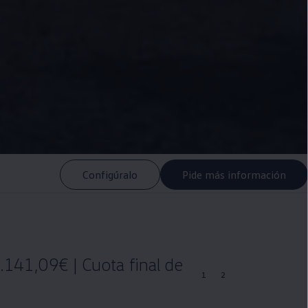
Configúralo
Pide más información
.141,09€ | Cuota final de
1
2