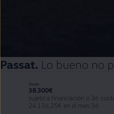
Passat
.
Lo bueno no 
Desde
38.300€
sujeto a financiación o 36 cuo
24.136,25€ en el mes 36