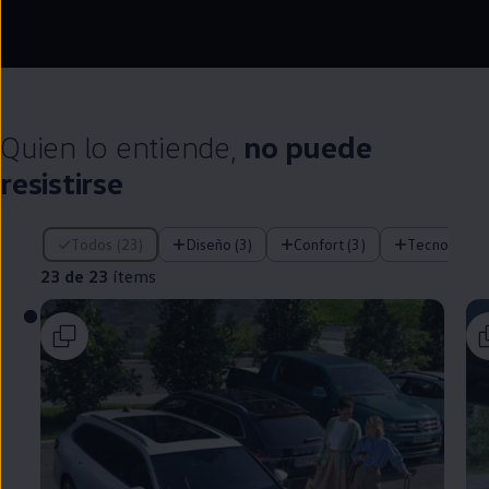
--:--
Remaining time, --:
Quien lo entiende,
no puede
resistirse
23 de 23 ítems
Todos (23)
Diseño (3)
Confort (3)
Tecnología (
23 de 23
ítems