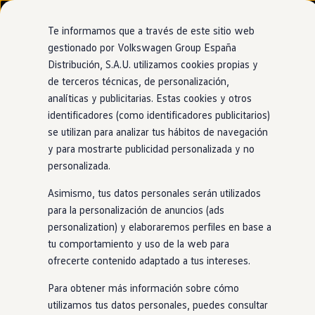
Modelos y configurador
Nuevo ID. Cross
Te informamos que a través de este sitio web
Vehículos Comerciales
gestionado por Volkswagen Group España
Compra y ofertas
Distribución, S.A.U. utilizamos cookies propias y
Ir
Ir
Volkswagen nuevo en stock
directamente
directamente
Volkswagen de ocasión
de terceros técnicas, de personalización,
Control
de chasis adaptativo
al contenido
al pie de
Financiación
analíticas y publicitarias. Estas cookies y otros
página
My Renting
identificadores (como identificadores publicitarios)
My Way
Cuando lo conduces,
lo
Seguros
se utilizan para analizar tus hábitos de navegación
Empresas
y para mostrarte publicidad personalizada y no
Autoescuelas
entiendes
personalizada.
Eléctricos e híbridos
Más sobre eléctricos
Asimismo, tus datos personales serán utilizados
Más sobre híbridos
Plan Auto +
para la personalización de anuncios (ads
El
Passat
está repleto de detalles que marcan la diferencia,
CAE
personalization) y elaboraremos perfiles en base a
como el control de chasis adaptativo opcional con dirección
Etiquetas DGT
tu comportamiento y uso de la web para
dinámica para que puedas conducir con total comodidad. Los
Simulador de autonomía, carga y ahorro
Carga y autonomía
ofrecerte contenido adaptado a tus intereses.
amortiguadores electrónicos con sistema de doble válvula
Soluciones de carga
se adaptan
en
milésimas de segundo a la superficie de la
Tarifas de carga
Para obtener más información sobre cómo
carretera para que conduzcas con total comodidad. Y,
Carga en casa
utilizamos tus datos personales, puedes consultar
Modos de carga
además, podrás disfrutar del
Passat
en
modo Confort, Sport