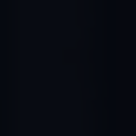
Passat
Tiguan
Touareg
Touran
t-roc-1
Asistencia en carretera