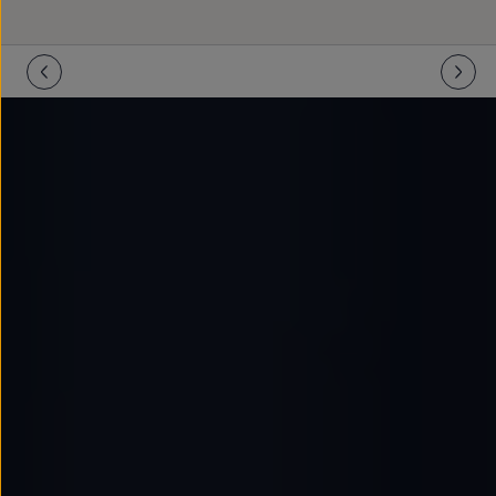
Llantas y neumáticos
Recambios Volkswagen
Accesorios y merchandising
Seguridad
Transporte
Entretenimiento
Personalización
Carga
Merchandising
Todo sobre tu Volkswagen
Tu coche conectado
Luces de advertencia
Manuales del coche
Información sobre EA189
Accede a My Volkswagen
Todo sobre tu Volkswagen
Información sobre Diésel XTL
Suscripción de mantenimiento Long Drive
Modelos anteriores
Beetle
Scirocco
Jetta
Sharan
Golf
Polo