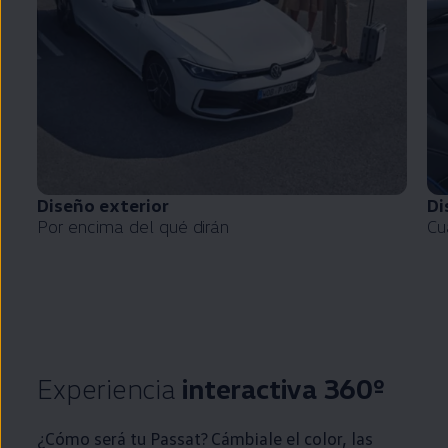
Diseño exterior
Di
Por encima del qué dirán
Cu
Experiencia
interactiva 360º
¿Cómo será tu
Passat
? Cámbiale el color, las