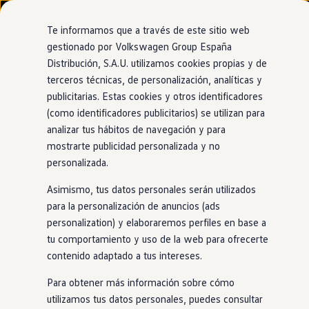
Modelos y configurador
Nuevo ID. Cross
Te informamos que a través de este sitio web
Vehículos Comerciales
gestionado por Volkswagen Group España
Compra y ofertas
Distribución, S.A.U. utilizamos cookies propias y de
Ir
Ir
Volkswagen nuevo en stock
Concesionario y taller oficial de Volkswagen
directamente
directamente
Volkswagen de ocasión
terceros técnicas, de personalización, analíticas y
Vilamòbil Vilafranca del
al contenido
al pie de
Financiación
publicitarias. Estas cookies y otros identificadores
página
My Renting
Penedés
(como identificadores publicitarios) se utilizan para
My Way
Seguros
analizar tus hábitos de navegación y para
Empresas
mostrarte publicidad personalizada y no
Autoescuelas
personalizada.
Eléctricos e híbridos
Más sobre eléctricos
Asimismo, tus datos personales serán utilizados
Más sobre híbridos
Plan Auto +
para la personalización de anuncios (ads
CAE
personalization) y elaboraremos perfiles en base a
Etiquetas DGT
tu comportamiento y uso de la web para ofrecerte
Simulador de autonomía, carga y ahorro
Carga y autonomía
contenido adaptado a tus intereses.
Soluciones de carga
Tarifas de carga
Para obtener más información sobre cómo
Carga en casa
utilizamos tus datos personales, puedes consultar
Modos de carga