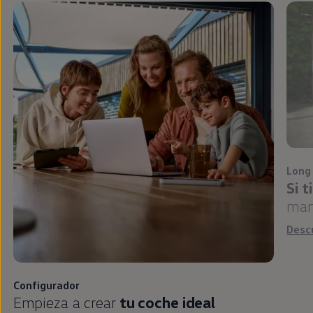
Long
Si 
man
Desc
Configurador
Empieza a crear
tu
coche
ideal