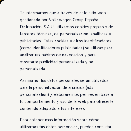
Modelos y configurador
Nuevo ID. Cross
Te informamos que a través de este sitio web
Vehículos Comerciales
gestionado por Volkswagen Group España
Compra y ofertas
Distribución, S.A.U. utilizamos cookies propias y de
Ir
Ir
Volkswagen nuevo en stock
Concesionario y taller oficial de Volkswagen
directamente
directamente
Volkswagen de ocasión
terceros técnicas, de personalización, analíticas y
Valladolid Wagen
al contenido
al pie de
Financiación
publicitarias. Estas cookies y otros identificadores
página
My Renting
(como identificadores publicitarios) se utilizan para
My Way
Seguros
analizar tus hábitos de navegación y para
Empresas
mostrarte publicidad personalizada y no
Autoescuelas
personalizada.
Eléctricos e híbridos
Más sobre eléctricos
Asimismo, tus datos personales serán utilizados
Más sobre híbridos
Plan Auto +
para la personalización de anuncios (ads
CAE
personalization) y elaboraremos perfiles en base a
Etiquetas DGT
tu comportamiento y uso de la web para ofrecerte
Simulador de autonomía, carga y ahorro
Carga y autonomía
contenido adaptado a tus intereses.
Soluciones de carga
Tarifas de carga
Para obtener más información sobre cómo
Carga en casa
utilizamos tus datos personales, puedes consultar
Modos de carga