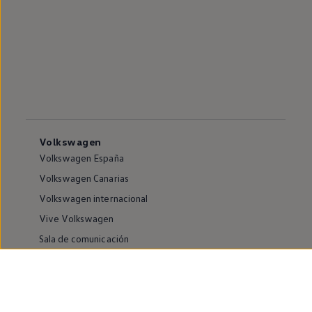
Volkswagen
Volkswagen España
Volkswagen Canarias
Volkswagen internacional
Vive Volkswagen
Sala de comunicación
Atención al cliente
Puntos de venta y Servicios Oficiales
Compliance e Integridad