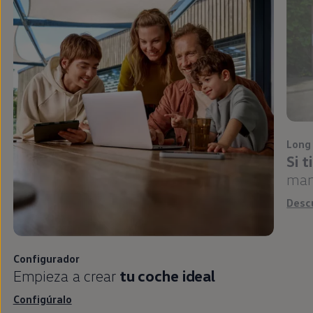
Long
Si 
man
Desc
Configurador
Empieza a crear
tu
coche
ideal
Configúralo