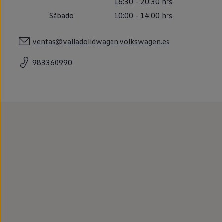
16:30
-
20:30
hrs
Llantas y neumáticos
Recambios Volkswagen
Sábado
10:00
-
14:00
hrs
Accesorios y merchandising
Seguridad
ventas@valladolidwagen.volkswagen.es
Transporte
Entretenimiento
Personalización
983360990
Carga
Merchandising
Todo sobre tu Volkswagen
Tu coche conectado
Luces de advertencia
Manuales del coche
Información sobre EA189
Accede a My Volkswagen
Todo sobre tu Volkswagen
Información sobre Diésel XTL
Suscripción de mantenimiento Long Drive
Modelos anteriores
Beetle
Scirocco
Jetta
Sharan
Golf
Polo