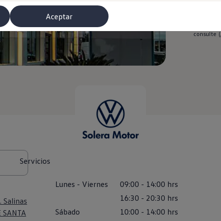
Aceptar
El respons
consulte
(
misoras de radio
Servicios
Lunes
-
Viernes
09:00
-
14:00
hrs
16:30
-
20:30
hrs
. Salinas
Sábado
10:00
-
14:00
hrs
E SANTA