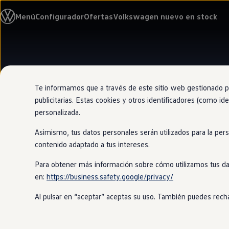
Modelos y configurador
Menú
Configurador
Ofertas
Volkswagen nuevo en stock
Nuevo ID. Cross
Vehículos Comerciales
Compra y ofertas
Volkswagen nuevo en stock
Ir
Ir
Volkswagen de ocasión
directamente
directamente
Financiación
al contenido
al pie de
My Renting
página
My Way
Te informamos que a través de este sitio web gestionado por
Seguros
publicitarias. Estas cookies y otros identificadores (como ide
Empresas
personalizada.
Autoescuelas
Eléctricos e híbridos
Asimismo, tus datos personales serán utilizados para la per
Más sobre eléctricos
Más sobre híbridos
contenido adaptado a tus intereses.
Plan Auto +
CAE
Para obtener más información sobre cómo utilizamos tus da
Etiquetas DGT
en:
https://business.safety.google/privacy/
Simulador de autonomía, carga y ahorro
Carga y autonomía
Al pulsar en “aceptar” aceptas su uso. También puedes recha
Soluciones de carga
Tarifas de carga
Carga en casa
Modos de carga