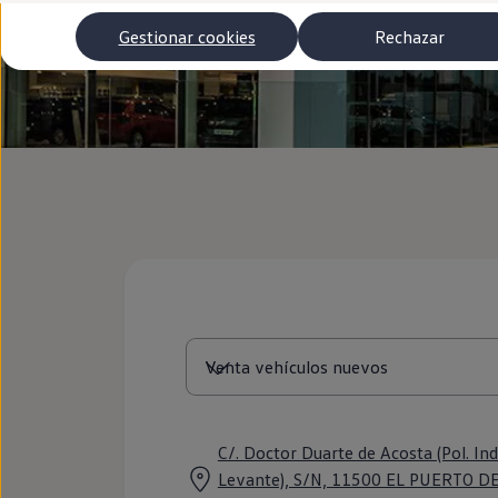
Autonomía
Clientes y posventa
Gestionar cookies
Rechazar
Club Volkswagen
Ofertas posventa
Eventos y experiencias
Beneficios Volkswagen
Asistencia en carretera
Servicios de movilidad
Garantía del fabricante
Beneficios del taller oficial
Rent-a-Car
Servicios digitales
Buscar servicios para tu modelo
Volkswagen Apps, inicio de sesión y tienda
Conectar el móvil con el vehículo
Actualizaciones del software, los mapas y las e
Mantenimiento y reparaciones
Revisiones e ITV
Aceite y líquidos del motor
Baterías
Frenos
Motor y chasis
Aire acondicionado y filtros
C/. Doctor Duarte de Acosta (Pol. Ind
Faros y lunas
Levante), S/N, 11500 EL PUERTO D
Carrocería y pintura