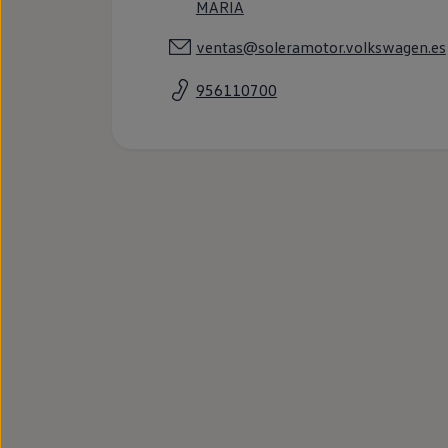
MARIA
Llantas y neumáticos
Recambios Volkswagen
ventas@soleramotor.volkswagen.es
Accesorios y merchandising
Seguridad
Transporte
956110700
Entretenimiento
Personalización
Carga
Merchandising
Todo sobre tu Volkswagen
Tu coche conectado
Luces de advertencia
Manuales del coche
Información sobre EA189
Accede a My Volkswagen
Todo sobre tu Volkswagen
Información sobre Diésel XTL
Suscripción de mantenimiento Long Drive
Modelos anteriores
Beetle
Scirocco
Jetta
Sharan
Golf
Polo