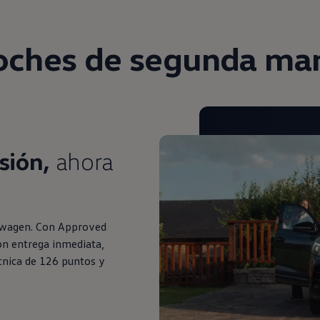
oches de
segunda
ma
sión,
ahora
swagen. Con Approved
on entrega inmediata,
cnica de 126 puntos y