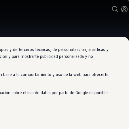
as y de terceros técnicas, de personalización, analíticas y
gación y para mostrarte publicidad personalizada y no
ario y taller oficial de Volkswagen
era Motor El Puerto de
 en base a tu comportamiento y uso de la web para ofrecerte
ta María
mación sobre el uso de datos por parte de Google disponible