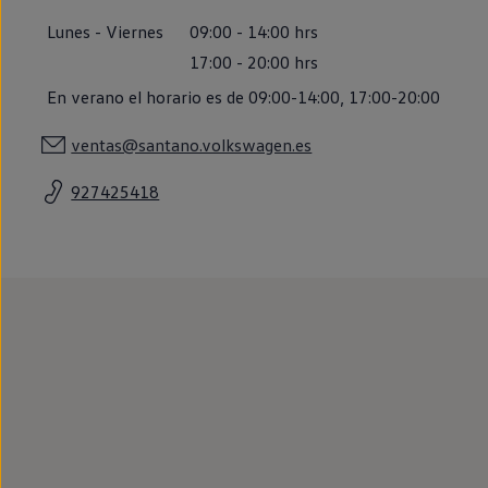
Llantas y neumáticos
Lunes
-
Viernes
09:00
-
14:00
hrs
Recambios Volkswagen
Accesorios y merchandising
17:00
-
20:00
hrs
Seguridad
Transporte
En verano el horario es de 09:00-14:00, 17:00-20:00
Entretenimiento
Personalización
ventas@santano.volkswagen.es
Carga
Merchandising
Todo sobre tu Volkswagen
927425418
Tu coche conectado
Luces de advertencia
Manuales del coche
Información sobre EA189
Accede a My Volkswagen
Todo sobre tu Volkswagen
Información sobre Diésel XTL
Suscripción de mantenimiento Long Drive
Modelos anteriores
Beetle
Scirocco
Jetta
Sharan
Golf
Polo