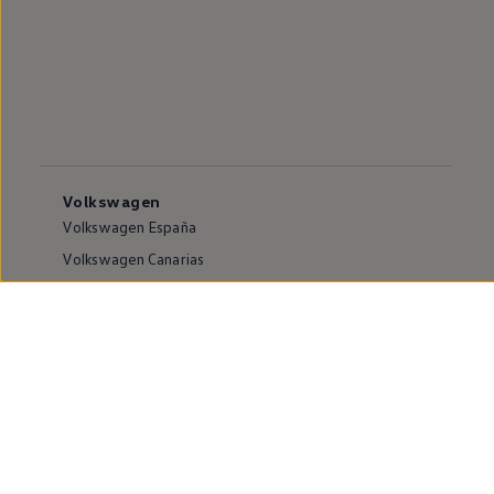
Volkswagen
Volkswagen España
Volkswagen Canarias
Volkswagen internacional
Vive Volkswagen
Sala de comunicación
Atención al cliente
Puntos de venta y Servicios Oficiales
Compliance e Integridad
Canales de denuncia