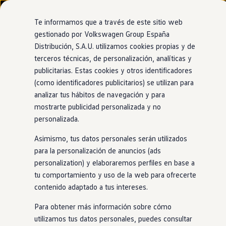
Modelos y configurador
Nuevo ID. Cross
Te informamos que a través de este sitio web
Vehículos Comerciales
gestionado por Volkswagen Group España
Compra y ofertas
Distribución, S.A.U. utilizamos cookies propias y de
Ir
Ir
Volkswagen nuevo en stock
Concesionario y taller oficial de Volkswagen
directamente
directamente
Volkswagen de ocasión
terceros técnicas, de personalización, analíticas y
Santano Automoción
al contenido
al pie de
Financiación
publicitarias. Estas cookies y otros identificadores
página
My Renting
Plasencia
(como identificadores publicitarios) se utilizan para
My Way
Seguros
analizar tus hábitos de navegación y para
Empresas
mostrarte publicidad personalizada y no
Autoescuelas
personalizada.
Eléctricos e híbridos
Más sobre eléctricos
Asimismo, tus datos personales serán utilizados
Más sobre híbridos
Plan Auto +
para la personalización de anuncios (ads
CAE
personalization) y elaboraremos perfiles en base a
Etiquetas DGT
tu comportamiento y uso de la web para ofrecerte
Simulador de autonomía, carga y ahorro
Carga y autonomía
contenido adaptado a tus intereses.
Soluciones de carga
Tarifas de carga
Para obtener más información sobre cómo
Carga en casa
utilizamos tus datos personales, puedes consultar
Modos de carga