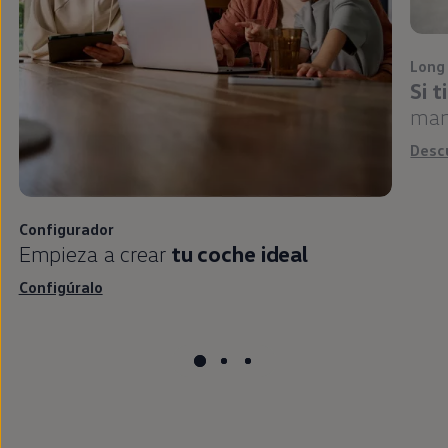
Long
Si 
man
Desc
Configurador
Empieza a crear
tu
coche
ideal
Configúralo