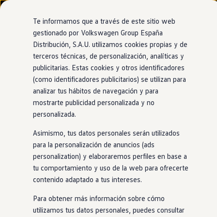
Modelos y configurador
Nuevo ID. Cross
Te informamos que a través de este sitio web
Vehículos Comerciales
gestionado por Volkswagen Group España
Compra y ofertas
Distribución, S.A.U. utilizamos cookies propias y de
Ir
Ir
Volkswagen nuevo en stock
Concesionario y taller oficial de Volkswagen
directamente
directamente
Volkswagen de ocasión
terceros técnicas, de personalización, analíticas y
Sala Hermanos Alicante -
al contenido
al pie de
Financiación
publicitarias. Estas cookies y otros identificadores
página
My Renting
Ocaña
(como identificadores publicitarios) se utilizan para
My Way
Seguros
analizar tus hábitos de navegación y para
Empresas
mostrarte publicidad personalizada y no
Autoescuelas
personalizada.
Eléctricos e híbridos
Más sobre eléctricos
Asimismo, tus datos personales serán utilizados
Más sobre híbridos
Plan Auto +
para la personalización de anuncios (ads
CAE
personalization) y elaboraremos perfiles en base a
Etiquetas DGT
tu comportamiento y uso de la web para ofrecerte
Simulador de autonomía, carga y ahorro
Carga y autonomía
contenido adaptado a tus intereses.
Soluciones de carga
Tarifas de carga
Para obtener más información sobre cómo
Carga en casa
utilizamos tus datos personales, puedes consultar
Modos de carga