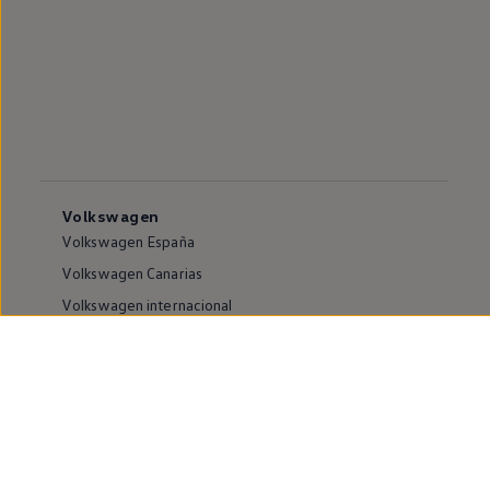
Volkswagen
Volkswagen España
Volkswagen Canarias
Volkswagen internacional
Vive Volkswagen
Sala de comunicación
Atención al cliente
Puntos de venta y Servicios Oficiales
Compliance e Integridad