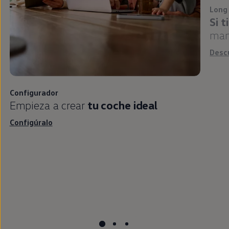
Long
Si 
man
Desc
Configurador
Empieza a crear
tu
coche
ideal
Configúralo