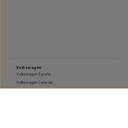
Volkswagen
Volkswagen España
Volkswagen Canarias
Volkswagen internacional
Vive Volkswagen
Sala de comunicación
Atención al cliente
Puntos de venta y Servicios Oficiales