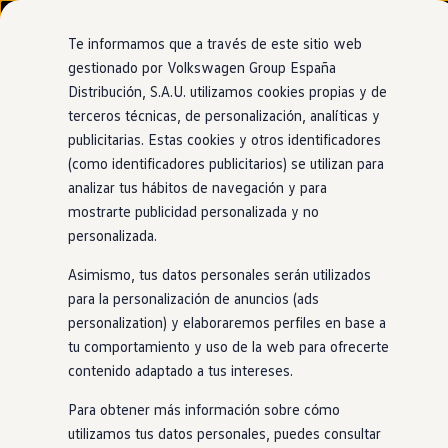
Modelos y configurador
Nuevo ID. Cross
Te informamos que a través de este sitio web
Vehículos Comerciales
gestionado por Volkswagen Group España
Compra y ofertas
Distribución, S.A.U. utilizamos cookies propias y de
Ir
Ir
Volkswagen nuevo en stock
Concesionario y taller oficial de Volkswagen
directamente
directamente
Volkswagen de ocasión
terceros técnicas, de personalización, analíticas y
Sagamovil Pamplona
al contenido
al pie de
Financiación
publicitarias. Estas cookies y otros identificadores
página
My Renting
(como identificadores publicitarios) se utilizan para
My Way
Seguros
analizar tus hábitos de navegación y para
Empresas
mostrarte publicidad personalizada y no
Autoescuelas
personalizada.
Eléctricos e híbridos
Más sobre eléctricos
Asimismo, tus datos personales serán utilizados
Más sobre híbridos
Plan Auto +
para la personalización de anuncios (ads
CAE
personalization) y elaboraremos perfiles en base a
Etiquetas DGT
tu comportamiento y uso de la web para ofrecerte
Simulador de autonomía, carga y ahorro
Carga y autonomía
contenido adaptado a tus intereses.
Soluciones de carga
Tarifas de carga
Para obtener más información sobre cómo
Carga en casa
utilizamos tus datos personales, puedes consultar
Modos de carga