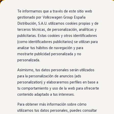
Modelos y configurador
Nuevo ID. Cross
Te informamos que a través de este sitio web
Vehículos Comerciales
gestionado por Volkswagen Group España
Compra y ofertas
Distribución, S.A.U. utilizamos cookies propias y de
Ir
Ir
Volkswagen nuevo en stock
Concesionario y taller oficial de Volkswagen
directamente
directamente
Volkswagen de ocasión
terceros técnicas, de personalización, analíticas y
Motor Pacífico Alzira
al contenido
al pie de
Financiación
publicitarias. Estas cookies y otros identificadores
página
My Renting
(como identificadores publicitarios) se utilizan para
My Way
Seguros
analizar tus hábitos de navegación y para
Empresas
mostrarte publicidad personalizada y no
Autoescuelas
personalizada.
Eléctricos e híbridos
Más sobre eléctricos
Asimismo, tus datos personales serán utilizados
Más sobre híbridos
Plan Auto +
para la personalización de anuncios (ads
CAE
personalization) y elaboraremos perfiles en base a
Etiquetas DGT
tu comportamiento y uso de la web para ofrecerte
Simulador de autonomía, carga y ahorro
Carga y autonomía
contenido adaptado a tus intereses.
Soluciones de carga
Tarifas de carga
Para obtener más información sobre cómo
Carga en casa
utilizamos tus datos personales, puedes consultar
Modos de carga