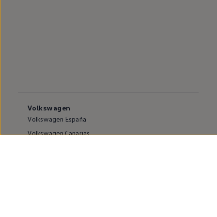
Volkswagen
Volkswagen España
Volkswagen Canarias
Volkswagen internacional
Vive Volkswagen
Sala de comunicación
Atención al cliente
Puntos de venta y Servicios Oficiales