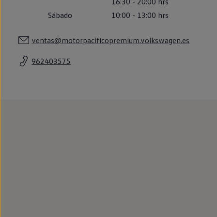
16:30
-
20:00
hrs
Llantas y neumáticos
Recambios Volkswagen
Sábado
10:00
-
13:00
hrs
Accesorios y merchandising
Seguridad
ventas@motorpacificopremium.volkswagen.es
Transporte
Entretenimiento
Personalización
962403575
Carga
Merchandising
Todo sobre tu Volkswagen
Tu coche conectado
Luces de advertencia
Manuales del coche
Información sobre EA189
Accede a My Volkswagen
Todo sobre tu Volkswagen
Información sobre Diésel XTL
Suscripción de mantenimiento Long Drive
Modelos anteriores
Beetle
Scirocco
Jetta
Sharan
Golf
Polo