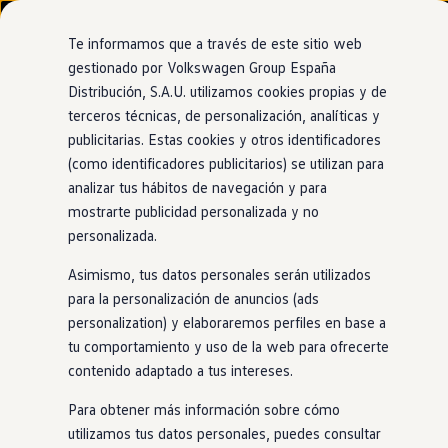
Modelos y configurador
Nuevo ID. Cross
Te informamos que a través de este sitio web
Vehículos Comerciales
gestionado por Volkswagen Group España
Compra y ofertas
Distribución, S.A.U. utilizamos cookies propias y de
Ir
Ir
Volkswagen nuevo en stock
Concesionario y taller oficial de Volkswagen
directamente
directamente
Volkswagen de ocasión
terceros técnicas, de personalización, analíticas y
Mogauto Badalona
al contenido
al pie de
Financiación
publicitarias. Estas cookies y otros identificadores
página
My Renting
(como identificadores publicitarios) se utilizan para
My Way
Seguros
analizar tus hábitos de navegación y para
Empresas
mostrarte publicidad personalizada y no
Autoescuelas
personalizada.
Eléctricos e híbridos
Más sobre eléctricos
Asimismo, tus datos personales serán utilizados
Más sobre híbridos
Plan Auto +
para la personalización de anuncios (ads
CAE
personalization) y elaboraremos perfiles en base a
Etiquetas DGT
tu comportamiento y uso de la web para ofrecerte
Simulador de autonomía, carga y ahorro
Carga y autonomía
contenido adaptado a tus intereses.
Soluciones de carga
Tarifas de carga
Para obtener más información sobre cómo
Carga en casa
utilizamos tus datos personales, puedes consultar
Modos de carga