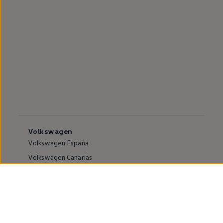
Volkswagen
Volkswagen España
Volkswagen Canarias
Volkswagen internacional
Vive Volkswagen
Sala de comunicación
Atención al cliente