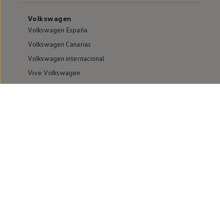
Volkswagen
Volkswagen España
Volkswagen Canarias
Volkswagen internacional
Vive Volkswagen
Sala de comunicación
Atención al cliente
Puntos de venta y Servicios Oficiales
Compliance e Integridad
Canales de denuncia
Información sobre accesibilidad
Buscador de instalaciones
Modelos y ofertas
Modelos eléctricos
ID.4