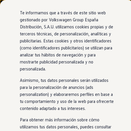
Modelos y configurador
Nuevo ID. Cross
Te informamos que a través de este sitio web
Vehículos Comerciales
gestionado por Volkswagen Group España
Compra y ofertas
Distribución, S.A.U. utilizamos cookies propias y de
Ir
Ir
Volkswagen nuevo en stock
Concesionario y taller oficial de Volkswagen
directamente
directamente
Volkswagen de ocasión
terceros técnicas, de personalización, analíticas y
Levante Wagen Valencia -
al contenido
al pie de
Financiación
publicitarias. Estas cookies y otros identificadores
página
My Renting
Islas Canarias
(como identificadores publicitarios) se utilizan para
My Way
Seguros
analizar tus hábitos de navegación y para
Empresas
mostrarte publicidad personalizada y no
Autoescuelas
personalizada.
Eléctricos e híbridos
Más sobre eléctricos
Asimismo, tus datos personales serán utilizados
Más sobre híbridos
Plan Auto +
para la personalización de anuncios (ads
CAE
personalization) y elaboraremos perfiles en base a
Etiquetas DGT
tu comportamiento y uso de la web para ofrecerte
Simulador de autonomía, carga y ahorro
Carga y autonomía
contenido adaptado a tus intereses.
Soluciones de carga
Tarifas de carga
Para obtener más información sobre cómo
Carga en casa
utilizamos tus datos personales, puedes consultar
Modos de carga