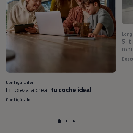
Long
Si 
man
Desc
Configurador
Empieza a crear
tu
coche
ideal
Configúralo