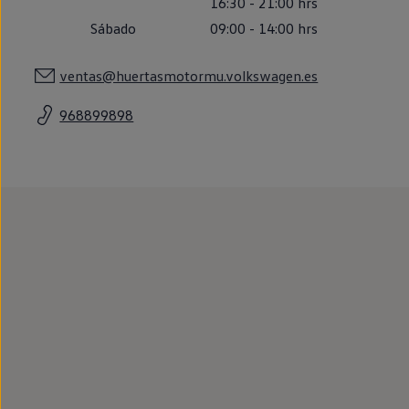
16:30
-
21:00
hrs
Llantas y neumáticos
Recambios Volkswagen
Sábado
09:00
-
14:00
hrs
Accesorios y merchandising
Seguridad
ventas@huertasmotormu.volkswagen.es
Transporte
Entretenimiento
Personalización
968899898
Carga
Merchandising
Todo sobre tu Volkswagen
Tu coche conectado
Luces de advertencia
Manuales del coche
Información sobre EA189
Accede a My Volkswagen
Todo sobre tu Volkswagen
Información sobre Diésel XTL
Suscripción de mantenimiento Long Drive
Modelos anteriores
Beetle
Scirocco
Jetta
Sharan
Golf
Polo