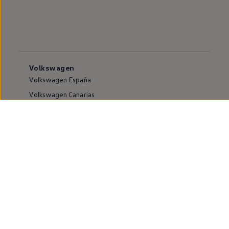
Volkswagen
Volkswagen España
Volkswagen Canarias
Volkswagen internacional
Vive Volkswagen
Sala de comunicación
Atención al cliente
Puntos de venta y Servicios Oficiales
Compliance e Integridad
Canales de denuncia
Información sobre accesibilidad
Buscador de instalaciones