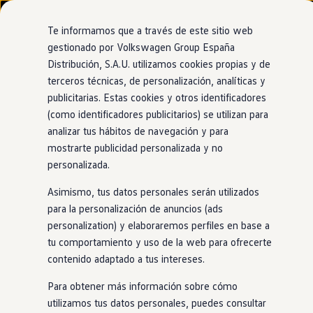
Modelos y configurador
Nuevo ID. Cross
Te informamos que a través de este sitio web
Vehículos Comerciales
gestionado por Volkswagen Group España
Compra y ofertas
Distribución, S.A.U. utilizamos cookies propias y de
Ir
Ir
Volkswagen nuevo en stock
Concesionario y taller oficial de Volkswagen
directamente
directamente
Volkswagen de ocasión
terceros técnicas, de personalización, analíticas y
Huertas Motor Murcia
al contenido
al pie de
Financiación
publicitarias. Estas cookies y otros identificadores
página
My Renting
(como identificadores publicitarios) se utilizan para
My Way
Seguros
analizar tus hábitos de navegación y para
Empresas
mostrarte publicidad personalizada y no
Autoescuelas
personalizada.
Eléctricos e híbridos
Más sobre eléctricos
Asimismo, tus datos personales serán utilizados
Más sobre híbridos
Plan Auto +
para la personalización de anuncios (ads
CAE
personalization) y elaboraremos perfiles en base a
Etiquetas DGT
tu comportamiento y uso de la web para ofrecerte
Simulador de autonomía, carga y ahorro
Carga y autonomía
contenido adaptado a tus intereses.
Soluciones de carga
Tarifas de carga
Para obtener más información sobre cómo
Carga en casa
utilizamos tus datos personales, puedes consultar
Modos de carga