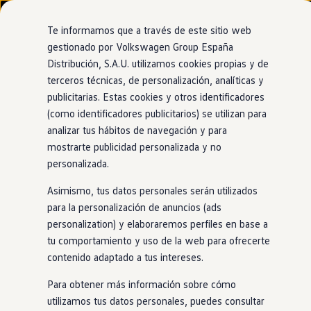
Modelos y configurador
Nuevo ID. Cross
Te informamos que a través de este sitio web
Vehículos Comerciales
gestionado por Volkswagen Group España
Compra y ofertas
Distribución, S.A.U. utilizamos cookies propias y de
Ir
Ir
Volkswagen nuevo en stock
Concesionario y taller oficial de Volkswagen
directamente
directamente
Volkswagen de ocasión
terceros técnicas, de personalización, analíticas y
Ferper Las Rozas
al contenido
al pie de
Financiación
publicitarias. Estas cookies y otros identificadores
página
My Renting
(como identificadores publicitarios) se utilizan para
My Way
Seguros
analizar tus hábitos de navegación y para
Empresas
mostrarte publicidad personalizada y no
Autoescuelas
personalizada.
Eléctricos e híbridos
Más sobre eléctricos
Asimismo, tus datos personales serán utilizados
Más sobre híbridos
Plan Auto +
para la personalización de anuncios (ads
CAE
personalization) y elaboraremos perfiles en base a
Etiquetas DGT
tu comportamiento y uso de la web para ofrecerte
Simulador de autonomía, carga y ahorro
Carga y autonomía
contenido adaptado a tus intereses.
Soluciones de carga
Tarifas de carga
Para obtener más información sobre cómo
Carga en casa
utilizamos tus datos personales, puedes consultar
Modos de carga