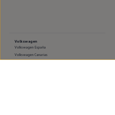
Volkswagen
Volkswagen España
Volkswagen Canarias
Volkswagen internacional
Vive Volkswagen
Sala de comunicación
Atención al cliente
Puntos de venta y Servicios Oficiales
Compliance e Integridad
Canales de denuncia
Información sobre accesibilidad