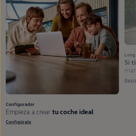
Long
Si 
man
Desc
Configurador
Empieza a crear
tu
coche
ideal
Configúralo