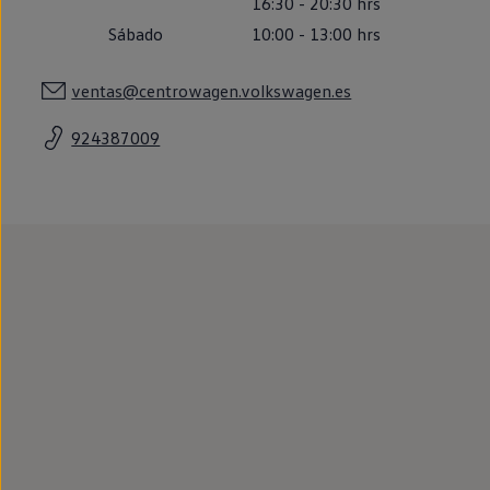
16:30
-
20:30
hrs
Llantas y neumáticos
Recambios Volkswagen
Sábado
10:00
-
13:00
hrs
Accesorios y merchandising
Seguridad
ventas@centrowagen.volkswagen.es
Transporte
Entretenimiento
Personalización
924387009
Carga
Merchandising
Todo sobre tu Volkswagen
Tu coche conectado
Luces de advertencia
Manuales del coche
Información sobre EA189
Accede a My Volkswagen
Todo sobre tu Volkswagen
Información sobre Diésel XTL
Suscripción de mantenimiento Long Drive
Modelos anteriores
Beetle
Scirocco
Jetta
Sharan
Golf
Polo