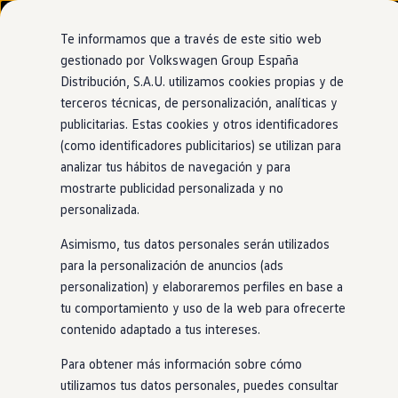
Modelos y configurador
Nuevo ID. Cross
Te informamos que a través de este sitio web
Vehículos Comerciales
gestionado por Volkswagen Group España
Compra y ofertas
Distribución, S.A.U. utilizamos cookies propias y de
Ir
Ir
Volkswagen nuevo en stock
Concesionario y taller oficial de Volkswagen
directamente
directamente
Volkswagen de ocasión
terceros técnicas, de personalización, analíticas y
Centrowagen Mérida
al contenido
al pie de
Financiación
publicitarias. Estas cookies y otros identificadores
página
My Renting
(como identificadores publicitarios) se utilizan para
My Way
Seguros
analizar tus hábitos de navegación y para
Empresas
mostrarte publicidad personalizada y no
Autoescuelas
personalizada.
Eléctricos e híbridos
Más sobre eléctricos
Asimismo, tus datos personales serán utilizados
Más sobre híbridos
Plan Auto +
para la personalización de anuncios (ads
CAE
personalization) y elaboraremos perfiles en base a
Etiquetas DGT
tu comportamiento y uso de la web para ofrecerte
Simulador de autonomía, carga y ahorro
Carga y autonomía
contenido adaptado a tus intereses.
Soluciones de carga
Tarifas de carga
Para obtener más información sobre cómo
Carga en casa
utilizamos tus datos personales, puedes consultar
Modos de carga