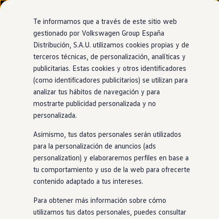
Modelos y configurador
Nuevo ID. Cross
Te informamos que a través de este sitio web
Vehículos Comerciales
gestionado por Volkswagen Group España
Compra y ofertas
Distribución, S.A.U. utilizamos cookies propias y de
Ir
Ir
Volkswagen nuevo en stock
Concesionario y taller oficial de Volkswagen
directamente
directamente
Volkswagen de ocasión
terceros técnicas, de personalización, analíticas y
Castellana Wagen Madrid
al contenido
al pie de
Financiación
publicitarias. Estas cookies y otros identificadores
página
My Renting
(como identificadores publicitarios) se utilizan para
My Way
Seguros
analizar tus hábitos de navegación y para
Empresas
mostrarte publicidad personalizada y no
Autoescuelas
personalizada.
Eléctricos e híbridos
Más sobre eléctricos
Asimismo, tus datos personales serán utilizados
Más sobre híbridos
Plan Auto +
para la personalización de anuncios (ads
CAE
personalization) y elaboraremos perfiles en base a
Etiquetas DGT
tu comportamiento y uso de la web para ofrecerte
Simulador de autonomía, carga y ahorro
Carga y autonomía
contenido adaptado a tus intereses.
Soluciones de carga
Tarifas de carga
Para obtener más información sobre cómo
Carga en casa
utilizamos tus datos personales, puedes consultar
Modos de carga