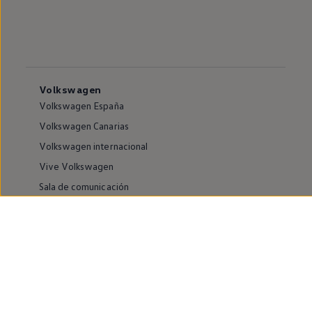
Volkswagen
Volkswagen España
Volkswagen Canarias
Volkswagen internacional
Vive Volkswagen
Sala de comunicación
Atención al cliente
Puntos de venta y Servicios Oficiales
Compliance e Integridad
Canales de denuncia
Información sobre accesibilidad
Buscador de instalaciones