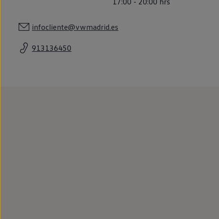
17:00
-
20:00
hrs
Llantas y neumáticos
Recambios Volkswagen
Accesorios y merchandising
infocliente@vwmadrid.es
Seguridad
Transporte
913136450
Entretenimiento
Personalización
Carga
Merchandising
Todo sobre tu Volkswagen
Tu coche conectado
Luces de advertencia
Manuales del coche
Información sobre EA189
Accede a My Volkswagen
Todo sobre tu Volkswagen
Información sobre Diésel XTL
Suscripción de mantenimiento Long Drive
Modelos anteriores
Beetle
Scirocco
Jetta
Sharan
Golf
Polo