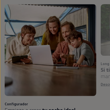
Long
Si 
man
Desc
Configurador
Empieza a crear
tu
coche
ideal