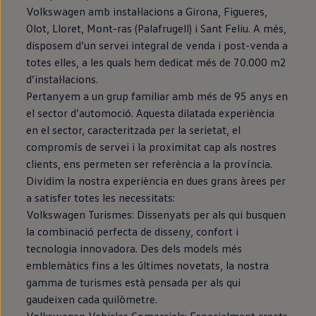
Volkswagen amb instal·lacions a Girona, Figueres,
Olot, Lloret, Mont-ras (Palafrugell) i Sant Feliu. A més,
disposem d’un servei integral de venda i post-venda a
totes elles, a les quals hem dedicat més de 70.000 m2
d’instal·lacions.
Pertanyem a un grup familiar amb més de 95 anys en
el sector d’automoció. Aquesta dilatada experiència
en el sector, caracteritzada per la serietat, el
compromís de servei i la proximitat cap als nostres
clients, ens permeten ser referència a la província.
Dividim la nostra experiència en dues grans àrees per
a satisfer totes les necessitats:
Volkswagen Turismes: Dissenyats per als qui busquen
la combinació perfecta de disseny, confort i
tecnologia innovadora. Des dels models més
emblemàtics fins a les últimes novetats, la nostra
gamma de turismes està pensada per als qui
gaudeixen cada quilòmetre.
Volkswagen Vehicles Comercials: Especialment creats