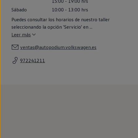
15:00
-
19:00
hrs
Llantas y neumáticos
Recambios Volkswagen
Sábado
10:00
-
13:00
hrs
Accesorios y merchandising
Puedes consultar los horarios de nuestro taller
Seguridad
Transporte
seleccionando la opción 'Servicio' en
...
Entretenimiento
Leer más
Personalización
Carga
ventas@autopodium.volkswagen.es
Merchandising
Todo sobre tu Volkswagen
Tu coche conectado
972241211
Luces de advertencia
Manuales del coche
Información sobre EA189
Accede a My Volkswagen
Todo sobre tu Volkswagen
Información sobre Diésel XTL
Suscripción de mantenimiento Long Drive
Modelos anteriores
Beetle
Scirocco
Jetta
Sharan
Golf
Polo