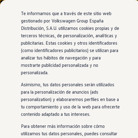
Modelos y configurador
Nuevo ID. Cross
Te informamos que a través de este sitio web
Vehículos Comerciales
gestionado por Volkswagen Group España
Compra y ofertas
Distribución, S.A.U. utilizamos cookies propias y de
Ir
Ir
Volkswagen nuevo en stock
Concesionario y taller oficial de Volkswagen
directamente
directamente
Volkswagen de ocasión
terceros técnicas, de personalización, analíticas y
Autopodium Girona
al contenido
al pie de
Financiación
publicitarias. Estas cookies y otros identificadores
página
My Renting
(como identificadores publicitarios) se utilizan para
My Way
Seguros
analizar tus hábitos de navegación y para
Empresas
mostrarte publicidad personalizada y no
Autoescuelas
personalizada.
Eléctricos e híbridos
Más sobre eléctricos
Asimismo, tus datos personales serán utilizados
Más sobre híbridos
Plan Auto +
para la personalización de anuncios (ads
CAE
personalization) y elaboraremos perfiles en base a
Etiquetas DGT
tu comportamiento y uso de la web para ofrecerte
Simulador de autonomía, carga y ahorro
Carga y autonomía
contenido adaptado a tus intereses.
Soluciones de carga
Tarifas de carga
Para obtener más información sobre cómo
Carga en casa
utilizamos tus datos personales, puedes consultar
Modos de carga