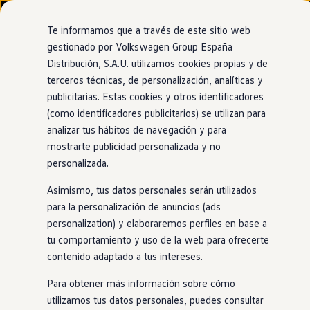
Modelos y configurador
Nuevo ID. Cross
Te informamos que a través de este sitio web
Vehículos Comerciales
gestionado por Volkswagen Group España
Compra y ofertas
Distribución, S.A.U. utilizamos cookies propias y de
Ir
Ir
Volkswagen nuevo en stock
Concesionario y taller oficial de Volkswagen
directamente
directamente
Volkswagen de ocasión
terceros técnicas, de personalización, analíticas y
Asturpersa Avilés
al contenido
al pie de
Financiación
publicitarias. Estas cookies y otros identificadores
página
My Renting
(como identificadores publicitarios) se utilizan para
My Way
Seguros
analizar tus hábitos de navegación y para
Empresas
mostrarte publicidad personalizada y no
Autoescuelas
personalizada.
Eléctricos e híbridos
Más sobre eléctricos
Asimismo, tus datos personales serán utilizados
Más sobre híbridos
Plan Auto +
para la personalización de anuncios (ads
CAE
personalization) y elaboraremos perfiles en base a
Etiquetas DGT
tu comportamiento y uso de la web para ofrecerte
Simulador de autonomía, carga y ahorro
Carga y autonomía
contenido adaptado a tus intereses.
Soluciones de carga
Tarifas de carga
Para obtener más información sobre cómo
Carga en casa
utilizamos tus datos personales, puedes consultar
Modos de carga