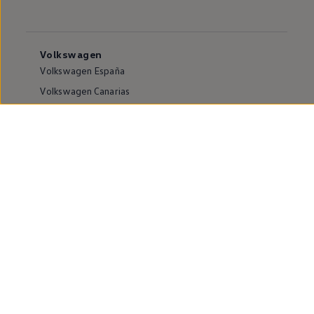
Volkswagen
Volkswagen España
Volkswagen Canarias
Volkswagen internacional
Vive Volkswagen
Sala de comunicación
Atención al cliente
Puntos de venta y Servicios Oficiales
Compliance e Integridad
Canales de denuncia
Información sobre accesibilidad
Buscador de instalaciones
Modelos y ofertas
Modelos eléctricos