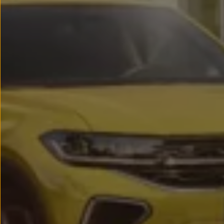
Passat
Tiguan
Touareg
Touran
t-roc-1
Asistencia en carretera