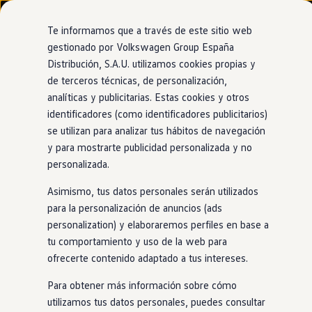
Modelos y configurador
Nuevo ID. Cross
Te informamos que a través de este sitio web
Vehículos Comerciales
gestionado por Volkswagen Group España
Compra y ofertas
Distribución, S.A.U. utilizamos cookies propias y
Ir
Ir
Volkswagen nuevo en stock
directamente
directamente
Volkswagen de ocasión
de terceros técnicas, de personalización,
al contenido
al pie de
Financiación
analíticas y publicitarias. Estas cookies y otros
página
My Renting
identificadores (como identificadores publicitarios)
My Way
Seguros
se utilizan para analizar tus hábitos de navegación
Empresas
y para mostrarte publicidad personalizada y no
Autoescuelas
personalizada.
Eléctricos e híbridos
Más sobre eléctricos
Asimismo, tus datos personales serán utilizados
Más sobre híbridos
Plan Auto +
para la personalización de anuncios (ads
CAE
personalization) y elaboraremos perfiles en base a
Etiquetas DGT
tu comportamiento y uso de la web para
Simulador de autonomía, carga y ahorro
Carga y autonomía
ofrecerte contenido adaptado a tus intereses.
Soluciones de carga
Tarifas de carga
Para obtener más información sobre cómo
Carga en casa
utilizamos tus datos personales, puedes consultar
Modos de carga