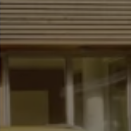
Llantas y neumáticos
Recambios Volkswagen
Accesorios y merchandising
Seguridad
Transporte
Entretenimiento
Personalización
Carga
Merchandising
Todo sobre tu Volkswagen
Tu coche conectado
Luces de advertencia
Manuales del coche
Información sobre EA189
Accede a My Volkswagen
Todo sobre tu Volkswagen
Información sobre Diésel XTL
Suscripción de mantenimiento Long Drive
Modelos anteriores
Beetle
Scirocco
Jetta
Sharan
Golf
Polo