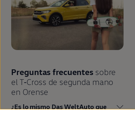
Preguntas frecuentes
sobre
el
T‑Cross
de
segunda
mano
en
Orense
¿Es lo mismo
Das
WeltAuto
que
Volkswagen
Approved
?
¿Qué es
Volkswagen
Approved
?
¿Cuáles son las ventajas de