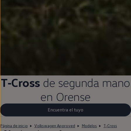
T‑Cross
de
segunda
mano
en
Orense
Encuentra el tuyo
Página de inicio
Volkswagen Approved
Modelos
T-Cross