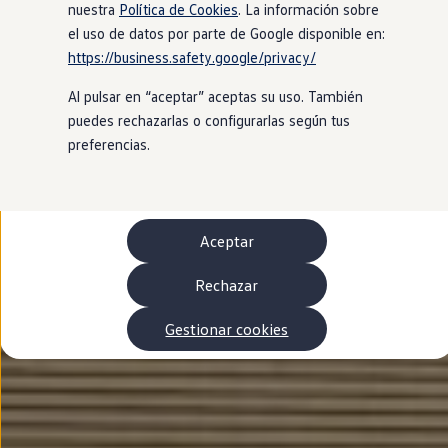
Autonomía
nuestra
Política de Cookies
. La información sobre
Clientes y posventa
el uso de datos por parte de Google disponible en:
Club Volkswagen
https://business.safety.google/privacy/
Ofertas posventa
Eventos y experiencias
Al pulsar en “aceptar” aceptas su uso. También
Beneficios Volkswagen
Asistencia en carretera
puedes rechazarlas o configurarlas según tus
Servicios de movilidad
preferencias.
Garantía del fabricante
Beneficios del taller oficial
Rent-a-Car
Servicios digitales
Buscar servicios para tu modelo
Aceptar
Volkswagen Apps, inicio de sesión y tienda
Conectar el móvil con el vehículo
Actualizaciones del software, los mapas y las e
Rechazar
Mantenimiento y reparaciones
Revisiones e ITV
Gestionar cookies
Aceite y líquidos del motor
Baterías
Frenos
Motor y chasis
Aire acondicionado y filtros
Faros y lunas
Carrocería y pintura