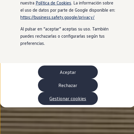
Autonomía
nuestra
Política de Cookies
. La información sobre
Clientes y posventa
el uso de datos por parte de Google disponible en:
Club Volkswagen
https://business.safety.google/privacy/
Ofertas posventa
Eventos y experiencias
Al pulsar en “aceptar” aceptas su uso. También
Beneficios Volkswagen
Asistencia en carretera
puedes rechazarlas o configurarlas según tus
Servicios de movilidad
preferencias.
Garantía del fabricante
Beneficios del taller oficial
Rent-a-Car
Servicios digitales
Buscar servicios para tu modelo
Aceptar
Volkswagen Apps, inicio de sesión y tienda
Conectar el móvil con el vehículo
Actualizaciones del software, los mapas y las e
Rechazar
Mantenimiento y reparaciones
Revisiones e ITV
Gestionar cookies
Aceite y líquidos del motor
Baterías
Frenos
Motor y chasis
Aire acondicionado y filtros
Faros y lunas
Carrocería y pintura