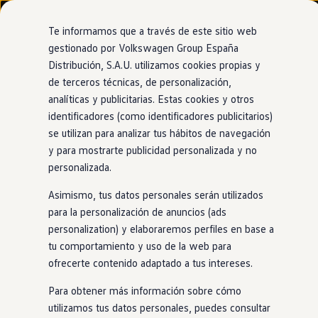
Modelos y configurador
Nuevo ID. Cross
Te informamos que a través de este sitio web
Vehículos Comerciales
gestionado por Volkswagen Group España
Compra y ofertas
Distribución, S.A.U. utilizamos cookies propias y
Ir
Ir
Volkswagen nuevo en stock
directamente
directamente
Volkswagen de ocasión
de terceros técnicas, de personalización,
al contenido
al pie de
Financiación
analíticas y publicitarias. Estas cookies y otros
página
My Renting
identificadores (como identificadores publicitarios)
My Way
Seguros
se utilizan para analizar tus hábitos de navegación
Empresas
y para mostrarte publicidad personalizada y no
Autoescuelas
personalizada.
Eléctricos e híbridos
Más sobre eléctricos
Asimismo, tus datos personales serán utilizados
Más sobre híbridos
Plan Auto +
para la personalización de anuncios (ads
CAE
personalization) y elaboraremos perfiles en base a
Etiquetas DGT
tu comportamiento y uso de la web para
Simulador de autonomía, carga y ahorro
Carga y autonomía
ofrecerte contenido adaptado a tus intereses.
Soluciones de carga
Tarifas de carga
Para obtener más información sobre cómo
Carga en casa
utilizamos tus datos personales, puedes consultar
Modos de carga