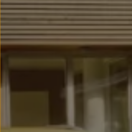
Llantas y neumáticos
Recambios Volkswagen
Accesorios y merchandising
Seguridad
Transporte
Entretenimiento
Personalización
Carga
Merchandising
Todo sobre tu Volkswagen
Tu coche conectado
Luces de advertencia
Manuales del coche
Información sobre EA189
Accede a My Volkswagen
Todo sobre tu Volkswagen
Información sobre Diésel XTL
Suscripción de mantenimiento Long Drive
Modelos anteriores
Beetle
Scirocco
Jetta
Sharan
Golf
Polo