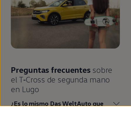
Preguntas frecuentes
sobre
el
T‑Cross
de
segunda
mano
en
Lugo
¿Es lo mismo
Das
WeltAuto
que
Volkswagen
Approved
?
¿Qué es
Volkswagen
Approved
?
¿Cuáles son las ventajas de