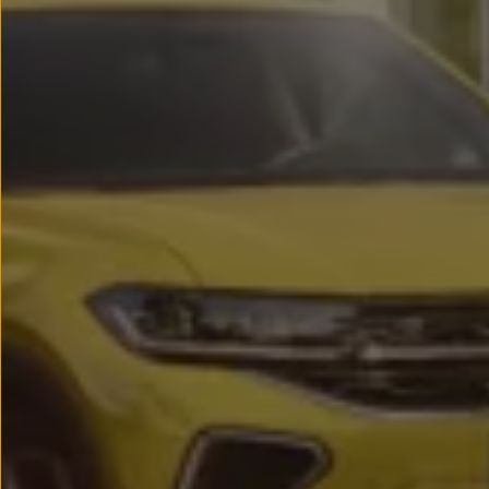
Passat
Tiguan
Touareg
Touran
t-roc-1
Asistencia en carretera