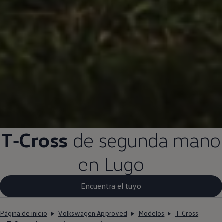
T‑Cross
de
segunda
mano
en
Lugo
Encuentra el tuyo
Página de inicio
Volkswagen Approved
Modelos
T-Cross