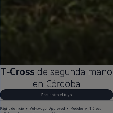
T‑Cross
de
segunda
mano
en
Córdoba
Encuentra el tuyo
Página de inicio
Volkswagen Approved
Modelos
T-Cross