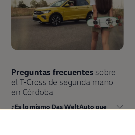
Preguntas frecuentes
sobre
el
T‑Cross
de
segunda
mano
en
Córdoba
¿Es lo mismo
Das
WeltAuto
que
Volkswagen
Approved
?
¿Qué es
Volkswagen
Approved
?
¿Cuáles son las ventajas de