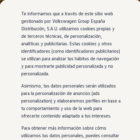
Modelos y configurador
Nuevo ID. Cross
Te informamos que a través de este sitio web
Vehículos Comerciales
gestionado por Volkswagen Group España
Compra y ofertas
Distribución, S.A.U. utilizamos cookies propias y
Ir
Ir
Volkswagen nuevo en stock
directamente
directamente
Volkswagen de ocasión
de terceros técnicas, de personalización,
al contenido
al pie de
Financiación
analíticas y publicitarias. Estas cookies y otros
página
My Renting
identificadores (como identificadores publicitarios)
My Way
Seguros
se utilizan para analizar tus hábitos de navegación
Empresas
y para mostrarte publicidad personalizada y no
Autoescuelas
personalizada.
Eléctricos e híbridos
Más sobre eléctricos
Asimismo, tus datos personales serán utilizados
Más sobre híbridos
Plan Auto +
para la personalización de anuncios (ads
CAE
personalization) y elaboraremos perfiles en base a
Etiquetas DGT
tu comportamiento y uso de la web para
Simulador de autonomía, carga y ahorro
Carga y autonomía
ofrecerte contenido adaptado a tus intereses.
Soluciones de carga
Tarifas de carga
Para obtener más información sobre cómo
Carga en casa
utilizamos tus datos personales, puedes consultar
Modos de carga