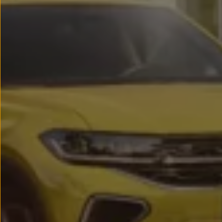
Passat
Tiguan
Touareg
Touran
t-roc-1
Asistencia en carretera