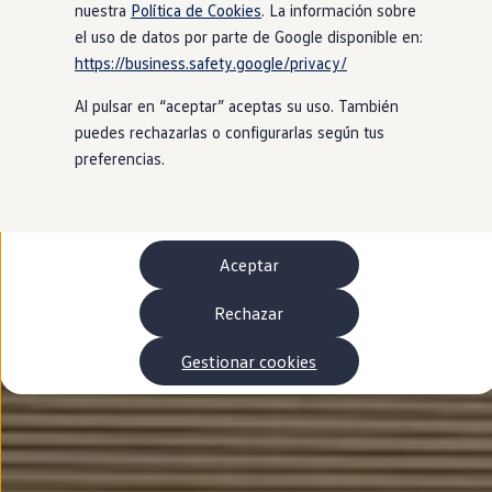
Autonomía
nuestra
Política de Cookies
. La información sobre
Clientes y posventa
el uso de datos por parte de Google disponible en:
Club Volkswagen
https://business.safety.google/privacy/
Ofertas posventa
Eventos y experiencias
Al pulsar en “aceptar” aceptas su uso. También
Beneficios Volkswagen
Asistencia en carretera
puedes rechazarlas o configurarlas según tus
Servicios de movilidad
preferencias.
Garantía del fabricante
Beneficios del taller oficial
Rent-a-Car
Servicios digitales
Buscar servicios para tu modelo
Aceptar
Volkswagen Apps, inicio de sesión y tienda
Conectar el móvil con el vehículo
Actualizaciones del software, los mapas y las e
Rechazar
Mantenimiento y reparaciones
Revisiones e ITV
Gestionar cookies
Aceite y líquidos del motor
Baterías
Frenos
Motor y chasis
Aire acondicionado y filtros
Faros y lunas
Carrocería y pintura