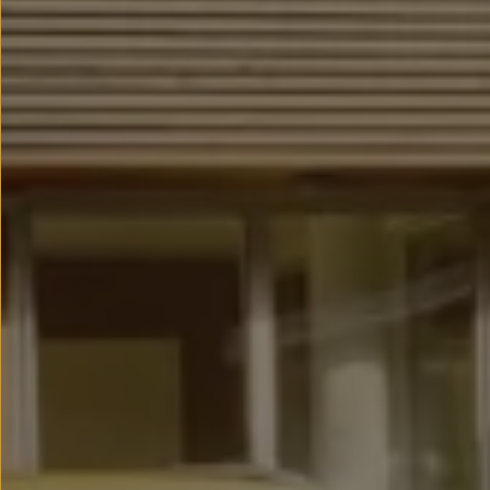
Llantas y neumáticos
Recambios Volkswagen
Accesorios y merchandising
Seguridad
Transporte
Entretenimiento
Personalización
Carga
Merchandising
Todo sobre tu Volkswagen
Tu coche conectado
Luces de advertencia
Manuales del coche
Información sobre EA189
Accede a My Volkswagen
Todo sobre tu Volkswagen
Información sobre Diésel XTL
Suscripción de mantenimiento Long Drive
Modelos anteriores
Beetle
Scirocco
Jetta
Sharan
Golf
Polo