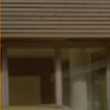
Llantas y neumáticos
Recambios Volkswagen
Accesorios y merchandising
Seguridad
Transporte
Entretenimiento
Personalización
Carga
Merchandising
Todo sobre tu Volkswagen
Tu coche conectado
Luces de advertencia
Manuales del coche
Información sobre EA189
Accede a My Volkswagen
Todo sobre tu Volkswagen
Información sobre Diésel XTL
Suscripción de mantenimiento Long Drive
Modelos anteriores
Beetle
Scirocco
Jetta
Sharan
Golf
Polo