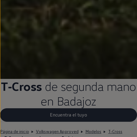
T‑Cross
de
segunda
mano
en
Badajoz
Encuentra el tuyo
Página de inicio
Volkswagen Approved
Modelos
T-Cross