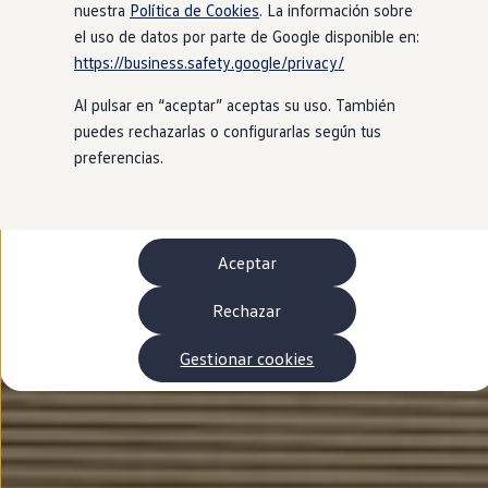
Autonomía
nuestra
Política de Cookies
. La información sobre
Clientes y posventa
el uso de datos por parte de Google disponible en:
Club Volkswagen
https://business.safety.google/privacy/
Ofertas posventa
Eventos y experiencias
Al pulsar en “aceptar” aceptas su uso. También
Beneficios Volkswagen
Asistencia en carretera
puedes rechazarlas o configurarlas según tus
Servicios de movilidad
preferencias.
Garantía del fabricante
Beneficios del taller oficial
Rent-a-Car
Servicios digitales
Buscar servicios para tu modelo
Aceptar
Volkswagen Apps, inicio de sesión y tienda
Conectar el móvil con el vehículo
Actualizaciones del software, los mapas y las e
Rechazar
Mantenimiento y reparaciones
Revisiones e ITV
Gestionar cookies
Aceite y líquidos del motor
Baterías
Frenos
Motor y chasis
Aire acondicionado y filtros
Faros y lunas
Carrocería y pintura