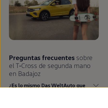
Preguntas frecuentes
sobre
el
T‑Cross
de
segunda
mano
en
Badajoz
¿Es lo mismo
Das
WeltAuto
que
Volkswagen
Approved
?
¿Qué es
Volkswagen
Approved
?
¿Cuáles son las ventajas de