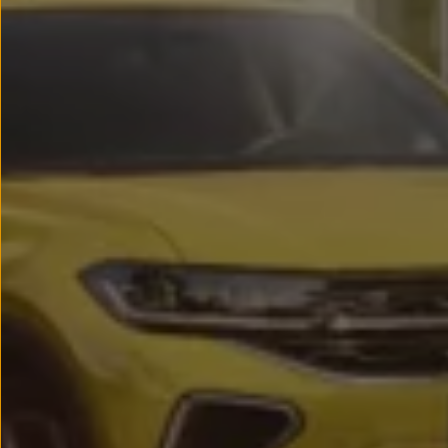
Passat
Tiguan
Touareg
Touran
t-roc-1
Asistencia en carretera