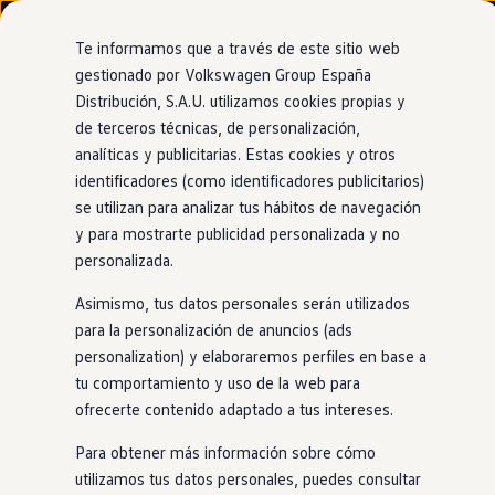
Modelos y configurador
Nuevo ID. Cross
Te informamos que a través de este sitio web
Vehículos Comerciales
gestionado por Volkswagen Group España
Compra y ofertas
Distribución, S.A.U. utilizamos cookies propias y
Ir
Ir
Volkswagen nuevo en stock
directamente
directamente
Volkswagen de ocasión
de terceros técnicas, de personalización,
al contenido
al pie de
Financiación
analíticas y publicitarias. Estas cookies y otros
página
My Renting
identificadores (como identificadores publicitarios)
My Way
Seguros
se utilizan para analizar tus hábitos de navegación
Empresas
y para mostrarte publicidad personalizada y no
Autoescuelas
personalizada.
Eléctricos e híbridos
Más sobre eléctricos
Asimismo, tus datos personales serán utilizados
Más sobre híbridos
Plan Auto +
para la personalización de anuncios (ads
CAE
personalization) y elaboraremos perfiles en base a
Etiquetas DGT
tu comportamiento y uso de la web para
Simulador de autonomía, carga y ahorro
Carga y autonomía
ofrecerte contenido adaptado a tus intereses.
Soluciones de carga
Tarifas de carga
Para obtener más información sobre cómo
Carga en casa
utilizamos tus datos personales, puedes consultar
Modos de carga