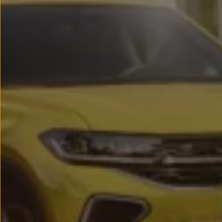
Passat
Tiguan
Touareg
Touran
t-roc-1
Asistencia en carretera