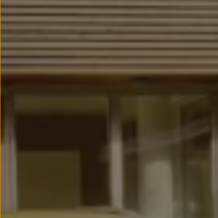
Llantas y neumáticos
Recambios Volkswagen
Accesorios y merchandising
Seguridad
Transporte
Entretenimiento
Personalización
Carga
Merchandising
Todo sobre tu Volkswagen
Tu coche conectado
Luces de advertencia
Manuales del coche
Información sobre EA189
Accede a My Volkswagen
Todo sobre tu Volkswagen
Información sobre Diésel XTL
Suscripción de mantenimiento Long Drive
Modelos anteriores
Beetle
Scirocco
Jetta
Sharan
Golf
Polo