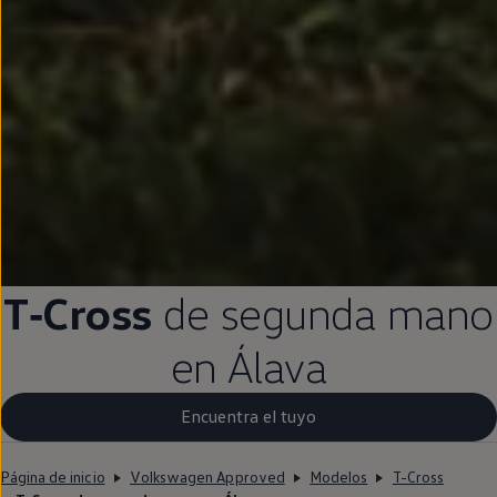
T‑Cross
de
segunda
mano
en
Álava
Encuentra el tuyo
Página de inicio
Volkswagen Approved
Modelos
T-Cross