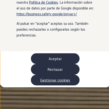
Autonomía
nuestra
Política de Cookies
. La información sobre
Clientes y posventa
el uso de datos por parte de Google disponible en:
Club Volkswagen
https://business.safety.google/privacy/
Ofertas posventa
Eventos y experiencias
Al pulsar en “aceptar” aceptas su uso. También
Beneficios Volkswagen
Asistencia en carretera
puedes rechazarlas o configurarlas según tus
Servicios de movilidad
preferencias.
Garantía del fabricante
Beneficios del taller oficial
Rent-a-Car
Servicios digitales
Buscar servicios para tu modelo
Aceptar
Volkswagen Apps, inicio de sesión y tienda
Conectar el móvil con el vehículo
Actualizaciones del software, los mapas y las e
Rechazar
Mantenimiento y reparaciones
Revisiones e ITV
Gestionar cookies
Aceite y líquidos del motor
Baterías
Frenos
Motor y chasis
Aire acondicionado y filtros
Faros y lunas
Carrocería y pintura