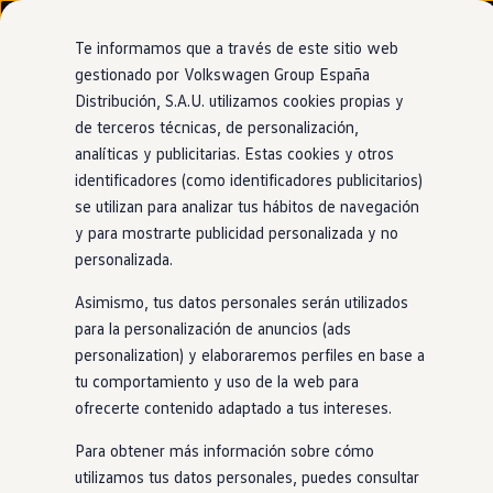
Modelos y configurador
Nuevo ID. Cross
Te informamos que a través de este sitio web
Vehículos Comerciales
gestionado por Volkswagen Group España
Compra y ofertas
Distribución, S.A.U. utilizamos cookies propias y
Ir
Ir
Volkswagen nuevo en stock
directamente
directamente
Volkswagen de ocasión
de terceros técnicas, de personalización,
al contenido
al pie de
Financiación
analíticas y publicitarias. Estas cookies y otros
página
My Renting
identificadores (como identificadores publicitarios)
My Way
Seguros
se utilizan para analizar tus hábitos de navegación
Empresas
y para mostrarte publicidad personalizada y no
Autoescuelas
personalizada.
Eléctricos e híbridos
Más sobre eléctricos
Asimismo, tus datos personales serán utilizados
Más sobre híbridos
Plan Auto +
para la personalización de anuncios (ads
CAE
personalization) y elaboraremos perfiles en base a
Etiquetas DGT
tu comportamiento y uso de la web para
Simulador de autonomía, carga y ahorro
Carga y autonomía
ofrecerte contenido adaptado a tus intereses.
Soluciones de carga
Tarifas de carga
Para obtener más información sobre cómo
Carga en casa
utilizamos tus datos personales, puedes consultar
Modos de carga