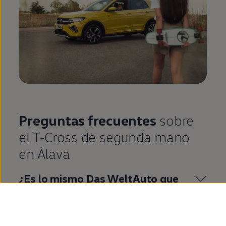
Preguntas frecuentes
sobre
el
T‑Cross
de
segunda
mano
en
Álava
¿Es lo mismo
Das
WeltAuto
que
Volkswagen
Approved
?
¿Qué es
Volkswagen
Approved
?
¿Cuáles son las ventajas de