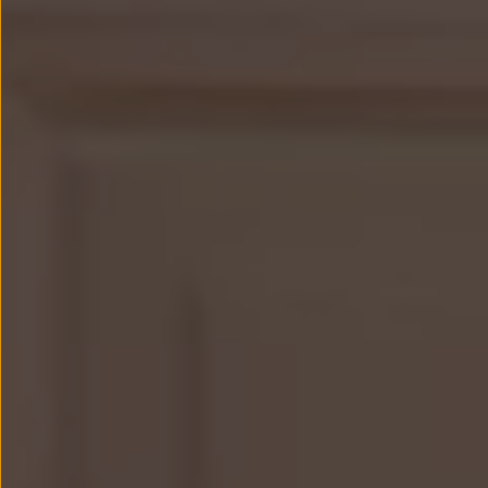
Llantas y neumáticos
Recambios Volkswagen
Accesorios y merchandising
Seguridad
Transporte
Entretenimiento
Personalización
Carga
Merchandising
Todo sobre tu Volkswagen
Tu coche conectado
Luces de advertencia
Manuales del coche
Información sobre EA189
Accede a My Volkswagen
Todo sobre tu Volkswagen
Información sobre Diésel XTL
Suscripción de mantenimiento Long Drive
Modelos anteriores
Beetle
Scirocco
Jetta
Sharan
Golf
Polo