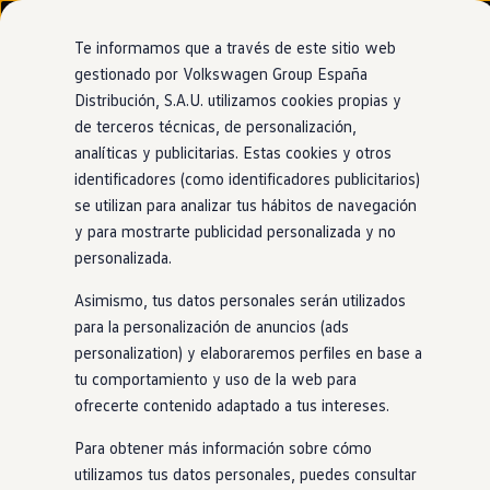
Modelos y configurador
Nuevo ID. Cross
Te informamos que a través de este sitio web
Vehículos Comerciales
gestionado por Volkswagen Group España
Compra y ofertas
Distribución, S.A.U. utilizamos cookies propias y
Ir
Ir
Volkswagen nuevo en stock
directamente
directamente
Volkswagen de ocasión
de terceros técnicas, de personalización,
al contenido
al pie de
Financiación
analíticas y publicitarias. Estas cookies y otros
página
My Renting
identificadores (como identificadores publicitarios)
My Way
Seguros
se utilizan para analizar tus hábitos de navegación
Empresas
y para mostrarte publicidad personalizada y no
Autoescuelas
personalizada.
Eléctricos e híbridos
Más sobre eléctricos
Asimismo, tus datos personales serán utilizados
Más sobre híbridos
Plan Auto +
para la personalización de anuncios (ads
CAE
personalization) y elaboraremos perfiles en base a
Etiquetas DGT
tu comportamiento y uso de la web para
Simulador de autonomía, carga y ahorro
Carga y autonomía
ofrecerte contenido adaptado a tus intereses.
Soluciones de carga
Tarifas de carga
Para obtener más información sobre cómo
Carga en casa
utilizamos tus datos personales, puedes consultar
Modos de carga