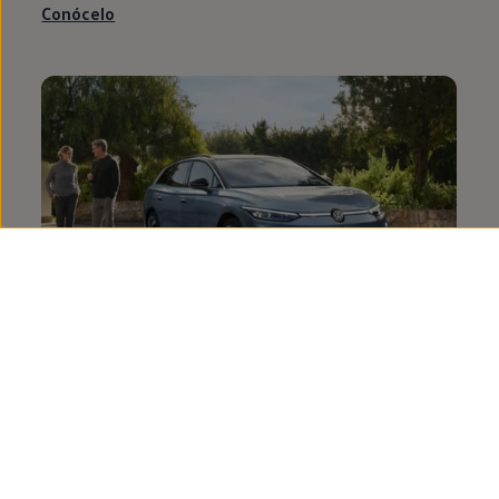
Conócelo
ID.7 Tourer
de
segunda
mano
Conócelo