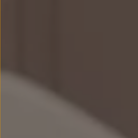
Passat
Tiguan
Touareg
Touran
t-roc-1
Asistencia en carretera