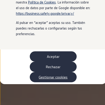
Autonomía
nuestra
Política de Cookies
. La información sobre
Clientes y posventa
el uso de datos por parte de Google disponible en:
Club Volkswagen
https://business.safety.google/privacy/
Ofertas posventa
Eventos y experiencias
Al pulsar en “aceptar” aceptas su uso. También
Beneficios Volkswagen
Asistencia en carretera
puedes rechazarlas o configurarlas según tus
Servicios de movilidad
preferencias.
Garantía del fabricante
Beneficios del taller oficial
Rent-a-Car
Servicios digitales
Buscar servicios para tu modelo
Aceptar
Volkswagen Apps, inicio de sesión y tienda
Conectar el móvil con el vehículo
Actualizaciones del software, los mapas y las e
Rechazar
Mantenimiento y reparaciones
Revisiones e ITV
Gestionar cookies
Aceite y líquidos del motor
Baterías
Frenos
Motor y chasis
Aire acondicionado y filtros
Faros y lunas
Carrocería y pintura