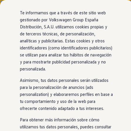
Modelos y configurador
Página de inicio
Volkswagen España
R
Nuevo ID. Cross
Te informamos que a través de este sitio web
Vehículos Comerciales
gestionado por Volkswagen Group España
Compra y ofertas
Distribución, S.A.U. utilizamos cookies propias y
Ir
Ir
Volkswagen nuevo en stock
directamente
directamente
Volkswagen de ocasión
de terceros técnicas, de personalización,
al contenido
al pie de
Financiación
analíticas y publicitarias. Estas cookies y otros
página
My Renting
identificadores (como identificadores publicitarios)
My Way
Seguros
se utilizan para analizar tus hábitos de navegación
Empresas
y para mostrarte publicidad personalizada y no
Autoescuelas
personalizada.
Eléctricos e híbridos
Más sobre eléctricos
Asimismo, tus datos personales serán utilizados
Más sobre híbridos
Plan Auto +
para la personalización de anuncios (ads
CAE
personalization) y elaboraremos perfiles en base a
Etiquetas DGT
tu comportamiento y uso de la web para
Simulador de autonomía, carga y ahorro
Carga y autonomía
ofrecerte contenido adaptado a tus intereses.
Soluciones de carga
Tarifas de carga
Para obtener más información sobre cómo
Carga en casa
utilizamos tus datos personales, puedes consultar
Modos de carga