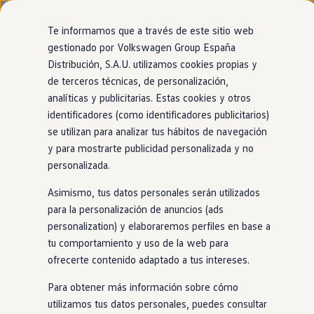
Modelos y configurador
Página de inicio
Volkswagen España
Q
Nuevo ID. Cross
Te informamos que a través de este sitio web
Vehículos Comerciales
gestionado por Volkswagen Group España
Compra y ofertas
Distribución, S.A.U. utilizamos cookies propias y
Ir
Ir
Volkswagen nuevo en stock
directamente
directamente
Volkswagen de ocasión
de terceros técnicas, de personalización,
al contenido
al pie de
Financiación
analíticas y publicitarias. Estas cookies y otros
página
My Renting
identificadores (como identificadores publicitarios)
My Way
Seguros
se utilizan para analizar tus hábitos de navegación
Empresas
y para mostrarte publicidad personalizada y no
Autoescuelas
personalizada.
Eléctricos e híbridos
Más sobre eléctricos
Asimismo, tus datos personales serán utilizados
Más sobre híbridos
Plan Auto +
para la personalización de anuncios (ads
CAE
personalization) y elaboraremos perfiles en base a
Etiquetas DGT
tu comportamiento y uso de la web para
Simulador de autonomía, carga y ahorro
Carga y autonomía
ofrecerte contenido adaptado a tus intereses.
Soluciones de carga
Tarifas de carga
Para obtener más información sobre cómo
Carga en casa
utilizamos tus datos personales, puedes consultar
Modos de carga