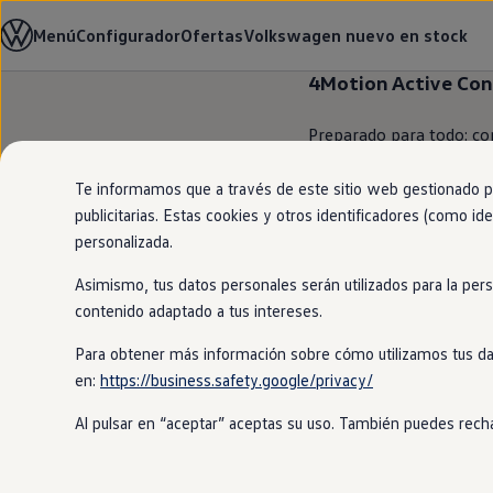
Modelos y configurador
Menú
Configurador
Ofertas
Volkswagen nuevo en stock
Página de inicio
Volkswagen España
#
Nuevo ID. Cross
Vehículos Comerciales
4Motion
Active
Con
Compra y ofertas
Volkswagen nuevo en stock
Ir
Ir
Volkswagen de ocasión
Preparado para todo: co
directamente
directamente
Financiación
la carretera, a caminos 
al contenido
al pie de
My Renting
página
My Way
componente de la tracci
Te informamos que a través de este sitio web gestionado por
Seguros
publicitarias. Estas cookies y otros identificadores (como ide
Empresas
personalizada.
Autoescuelas
Eléctricos e híbridos
Asimismo, tus datos personales serán utilizados para la per
Más sobre eléctricos
Más sobre híbridos
contenido adaptado a tus intereses.
Plan Auto +
CAE
Para obtener más información sobre cómo utilizamos tus da
Etiquetas DGT
en:
https://business.safety.google/privacy/
Simulador de autonomía, carga y ahorro
Carga y autonomía
Al pulsar en “aceptar” aceptas su uso. También puedes recha
Soluciones de carga
Tarifas de carga
Carga en casa
Modos de carga