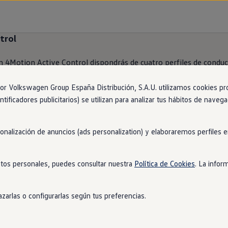
trol
n
4Motion
Active
Control
dispondrás de cuatro perfiles de condu
offroad y a las situaciones meteorológicas más diversas.
4Motion
ón integral
4Motion
e incorpora además el bloqueo electrónico de
 Volkswagen Group España Distribución, S.A.U. utilizamos cookies propi
ntificadores publicitarios) se utilizan para analizar tus hábitos de nave
sonalización de anuncios (ads personalization) y elaboraremos perfiles
tos personales, puedes consultar nuestra
Política de Cookies
. La infor
zarlas o configurarlas según tus preferencias.