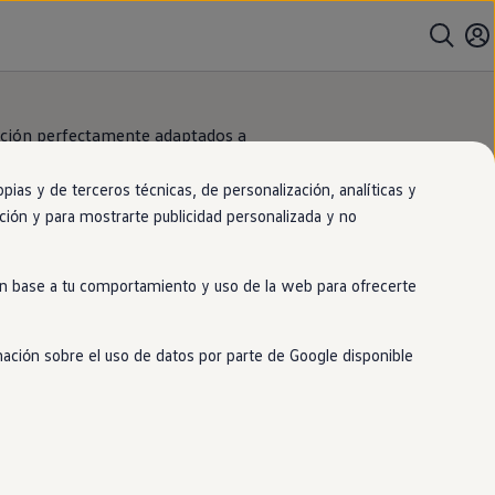
cción perfectamente adaptados a
Active
Control
es un
l diferencial XDS.
as y de terceros técnicas, de personalización, analíticas y
gación y para mostrarte publicidad personalizada y no
 en base a tu comportamiento y uso de la web para ofrecerte
mación sobre el uso de datos por parte de Google disponible