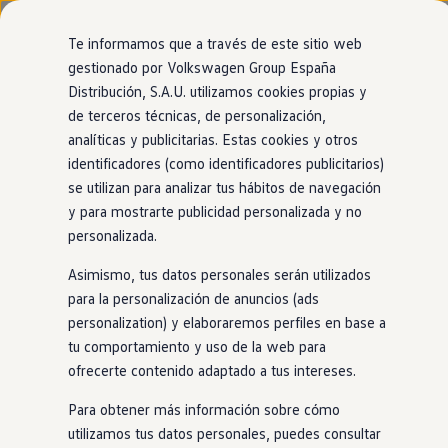
Modelos y configurador
Nuevo ID. Cross
Te informamos que a través de este sitio web
Vehículos Comerciales
gestionado por Volkswagen Group España
Compra y ofertas
Página de inicio
Distribución, S.A.U. utilizamos cookies propias y
Ir
Ir
Volkswagen nuevo en stock
directamente
directamente
Volkswagen de ocasión
de terceros técnicas, de personalización,
al contenido
al pie de
Financiación
analíticas y publicitarias. Estas cookies y otros
página
My Renting
identificadores (como identificadores publicitarios)
My Way
Seguros
se utilizan para analizar tus hábitos de navegación
Política de privacidad de la página web del
Empresas
y para mostrarte publicidad personalizada y no
Autoescuelas
concesionario ALDAUTO
personalizada.
Eléctricos e híbridos
Más sobre eléctricos
Asimismo, tus datos personales serán utilizados
Más sobre híbridos
Plan Auto +
para la personalización de anuncios (ads
CAE
personalization) y elaboraremos perfiles en base a
Etiquetas DGT
Última revisión: FEBRERO 2026
tu comportamiento y uso de la web para
Simulador de autonomía, carga y ahorro
Carga y autonomía
ofrecerte contenido adaptado a tus intereses.
Soluciones de carga
ALDAUTO MOTOR S.A., como encargado del
Tarifas de carga
Para obtener más información sobre cómo
tratamiento de tus datos personales, quiere
Carga en casa
utilizamos tus datos personales, puedes consultar
informarte sobre el uso que le vamos a dar a los
Modos de carga