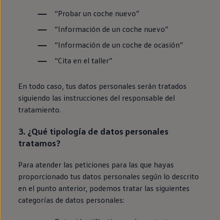
Passat
“Probar un
coche
nuevo”
Tiguan
Touareg
“Información de un
coche
nuevo”
Touran
t-roc-1
“Información de un
coche
de ocasión”
Asistencia en carretera
“Cita
en
el taller”
En todo caso, tus datos personales serán tratados
siguiendo las instrucciones del responsable del
tratamiento.
3. ¿Qué tipología de datos personales
tratamos?
Para atender las peticiones para las que hayas
proporcionado tus datos personales según lo descrito
en
el punto anterior, podemos tratar las siguientes
categorías de datos personales: