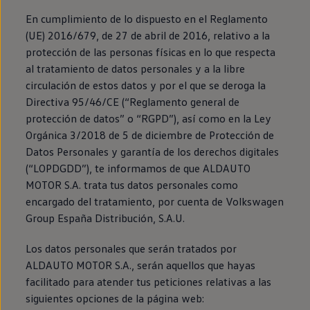
Llantas y neumáticos
En cumplimiento de lo dispuesto
en
el Reglamento
Recambios Volkswagen
Accesorios y merchandising
(UE) 2016/679, de 27 de abril de 2016, relativo a la
Seguridad
protección de las personas físicas
en
lo que respecta
Transporte
al tratamiento de datos personales y a la libre
Entretenimiento
Personalización
circulación de estos datos y por el que se deroga la
Carga
Directiva 95/46/CE (“Reglamento general de
Merchandising
protección de datos” o “RGPD”), así como
en
la Ley
Todo sobre tu Volkswagen
Tu coche conectado
Orgánica 3/2018 de 5 de diciembre de Protección de
Luces de advertencia
Datos Personales y garantía de los derechos digitales
Manuales del coche
(“LOPDGDD”), te informamos de que ALDAUTO
Información sobre EA189
Accede a My Volkswagen
MOTOR S.A. trata tus datos personales como
Todo sobre tu Volkswagen
encargado del tratamiento, por cuenta de
Volkswagen
Información sobre Diésel XTL
Group España Distribución, S.A.U.
Suscripción de mantenimiento Long Drive
Modelos anteriores
Beetle
Los datos personales que serán tratados por
Scirocco
ALDAUTO MOTOR S.A., serán aquellos que hayas
Jetta
facilitado para atender tus peticiones relativas a las
Sharan
Golf
siguientes opciones de la página web:
Polo