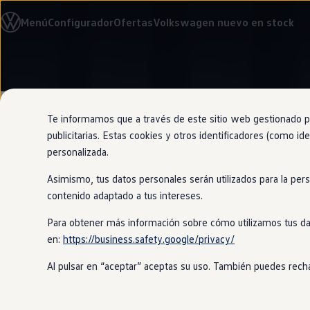
Modelos y configurador
Menú
Configurador
Ofertas
Volkswagen nuevo en stock
Nuevo ID. Cross
Vehículos Comerciales
Compra y ofertas
Volkswagen nuevo en stock
Ir
Ir
Volkswagen de ocasión
directamente
directamente
Financiación
al contenido
al pie de
My Renting
página
My Way
Te informamos que a través de este sitio web gestionado por
Seguros
publicitarias. Estas cookies y otros identificadores (como ide
Empresas
Tu
coche
tam
personalizada.
Autoescuelas
Eléctricos e híbridos
Asimismo, tus datos personales serán utilizados para la per
Más sobre eléctricos
Más sobre híbridos
contenido adaptado a tus intereses.
Plan Auto +
El techo solar panorámico Sky del
Pa
CAE
cielo, sino que también tendrás más l
Para obtener más información sobre cómo utilizamos tus da
Etiquetas DGT
un botón para que el techo se abra p
en:
https://business.safety.google/privacy/
Simulador de autonomía, carga y ahorro
Carga y autonomía
Al pulsar en “aceptar” aceptas su uso. También puedes recha
Soluciones de carga
Tarifas de carga
Carga en casa
Modos de carga