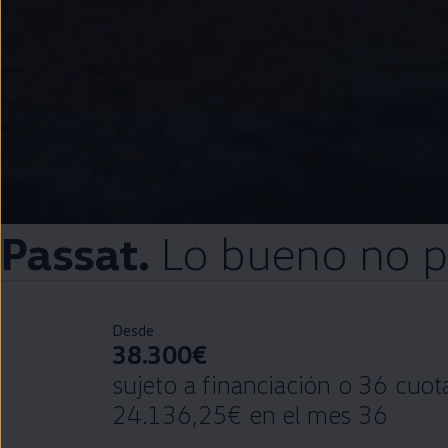
Passat
.
Lo bueno no 
Desde
38.300€
sujeto a financiación o 36 cuo
24.136,25€ en el mes 36