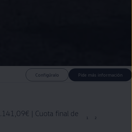
Configúralo
Pide más información
.141,09€ | Cuota final de
1
2