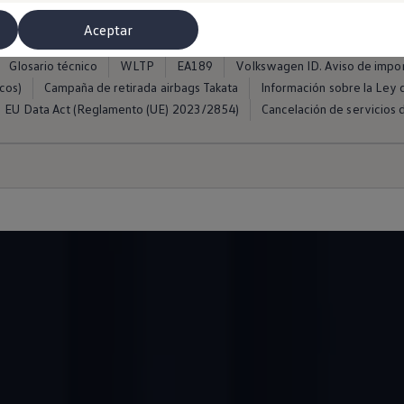
ros
Condiciones de uso
Política de cookies
Política de privacida
Aceptar
Condiciones de uso myVolkswagen
Condiciones de uso de Club Volk
Glosario técnico
WLTP
EA189
Volkswagen ID. Aviso de impo
cos)
Campaña de retirada airbags Takata
Información sobre la Ley d
EU Data Act (Reglamento (UE) 2023/2854)
Cancelación de servicios d
misoras de radio