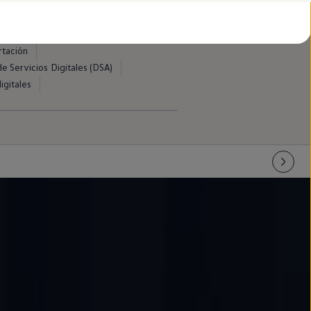
d
swagen
rtación
e Servicios Digitales (DSA)
igitales