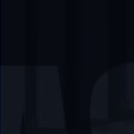
Llantas y neumáticos
Recambios Volkswagen
Accesorios y merchandising
Seguridad
Transporte
Entretenimiento
Personalización
Carga
Merchandising
Todo sobre tu Volkswagen
Tu coche conectado
Luces de advertencia
Manuales del coche
Información sobre EA189
Accede a My Volkswagen
Todo sobre tu Volkswagen
Información sobre Diésel XTL
Suscripción de mantenimiento Long Drive
Modelos anteriores
Beetle
Scirocco
Jetta
Sharan
Golf
Polo