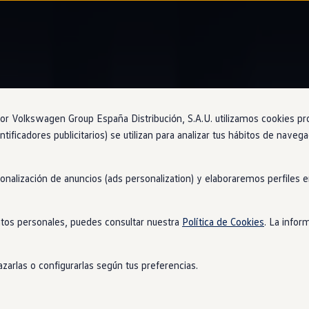
Techo solar panorámico
 Volkswagen Group España Distribución, S.A.U. utilizamos cookies propi
ntificadores publicitarios) se utilizan para analizar tus hábitos de nave
poco conoce límites
sonalización de anuncios (ads personalization) y elaboraremos perfiles
ssat
se extiende por prácticamente toda la anchura del techo, de
uz dentro del
coche
. Además, si quieres sentir el aire mientras c
tos personales, puedes consultar nuestra
Política de Cookies
. La infor
or completo.
zarlas o configurarlas según tus preferencias.