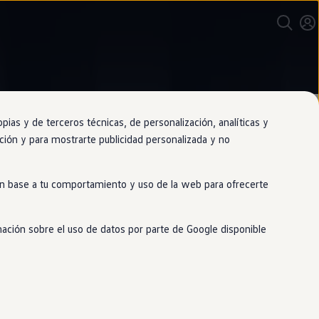
as y de terceros técnicas, de personalización, analíticas y
gación y para mostrarte publicidad personalizada y no
 en base a tu comportamiento y uso de la web para ofrecerte
 manera que no solo verás mejor el
onduces, será tan sencillo como pulsar
mación sobre el uso de datos por parte de Google disponible