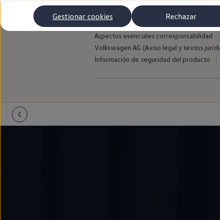
Autonomía
Aviso legal
Avisos de licencia de terce
Clientes y posventa
Gestionar cookies
Rechazar
Club Volkswagen
Política de privacidad myVolkswagen
Ofertas posventa
Aspectos esenciales corresponsabilidad
Eventos y experiencias
Volkswagen AG (Aviso legal y textos jurídi
Beneficios Volkswagen
Asistencia en carretera
Información de seguridad del producto
Servicios de movilidad
Garantía del fabricante
Beneficios del taller oficial
Rent-a-Car
Servicios digitales
Buscar servicios para tu modelo
Volkswagen Apps, inicio de sesión y tienda
Conectar el móvil con el vehículo
Actualizaciones del software, los mapas y las e
Mantenimiento y reparaciones
Revisiones e ITV
Aceite y líquidos del motor
Baterías
Frenos
Motor y chasis
Aire acondicionado y filtros
Faros y lunas
Carrocería y pintura