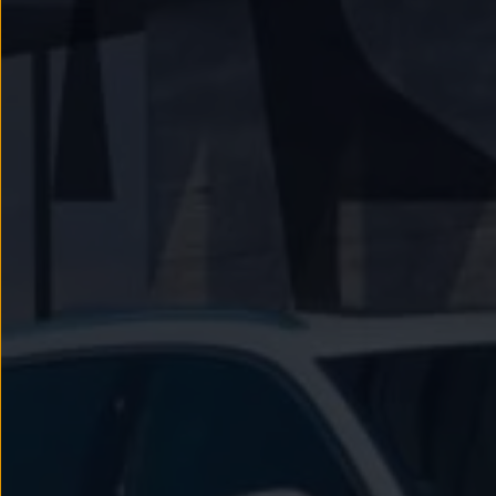
Passat
Tiguan
Touareg
Touran
t-roc-1
Asistencia en carretera