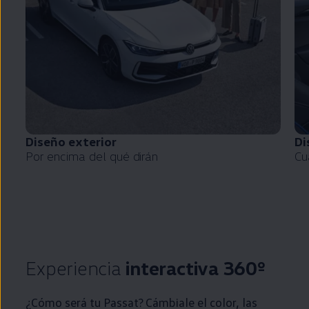
Diseño exterior
Di
Por encima del qué dirán
Cu
Experiencia
interactiva 360º
¿Cómo será tu
Passat
? Cámbiale el color, las