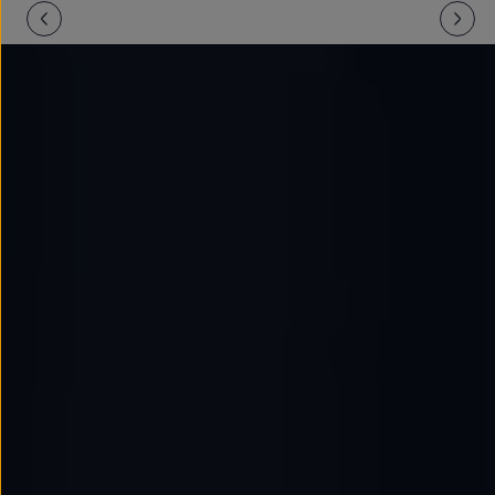
Llantas y neumáticos
Recambios Volkswagen
Accesorios y merchandising
Seguridad
Transporte
Entretenimiento
Personalización
Carga
Merchandising
Todo sobre tu Volkswagen
Tu coche conectado
Luces de advertencia
Manuales del coche
Información sobre EA189
Accede a My Volkswagen
Todo sobre tu Volkswagen
Información sobre Diésel XTL
Suscripción de mantenimiento Long Drive
Modelos anteriores
Beetle
Scirocco
Jetta
Sharan
Golf
Polo