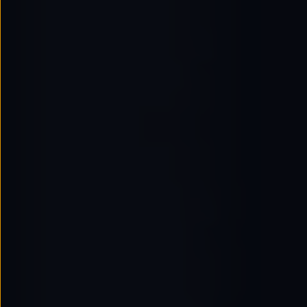
Passat
Tiguan
Touareg
Touran
t-roc-1
Asistencia en carretera