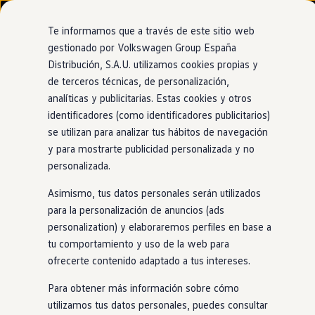
Modelos y configurador
Nuevo ID. Cross
Te informamos que a través de este sitio web
Vehículos Comerciales
gestionado por Volkswagen Group España
Compra y ofertas
Distribución, S.A.U. utilizamos cookies propias y
Ir
Ir
Volkswagen nuevo en stock
directamente
directamente
Volkswagen de ocasión
de terceros técnicas, de personalización,
Motor
híbrido
ligero e
híbrido
enchufable
al contenido
al pie de
Financiación
analíticas y publicitarias. Estas cookies y otros
página
My Renting
identificadores (como identificadores publicitarios)
My Way
Un
coche
así
no podía
Seguros
se utilizan para analizar tus hábitos de navegación
Empresas
y para mostrarte publicidad personalizada y no
Autoescuelas
quedarse atrás
personalizada.
Eléctricos e híbridos
Más sobre eléctricos
Asimismo, tus datos personales serán utilizados
Más sobre híbridos
Plan Auto +
para la personalización de anuncios (ads
Con el
Passat
, el
futuro
está más cerca de lo que piensas. Si
CAE
personalization) y elaboraremos perfiles en base a
te gusta la adrenalina de la combustión, disfrutarás como un
Etiquetas DGT
tu comportamiento y uso de la web para
niño con la versión híbrida ligera. Pero si quieres pasarte a
Simulador de autonomía, carga y ahorro
Carga y autonomía
ofrecerte contenido adaptado a tus intereses.
la movilidad eléctrica, el motor
híbrido
enchufable
será tu
Soluciones de carga
siguiente paso
en
este camino. Y lo mejor: ambos motores
Tarifas de carga
Para obtener más información sobre cómo
vienen con etiqueta medioambiental de la DGT.
Carga en casa
utilizamos tus datos personales, puedes consultar
Modos de carga