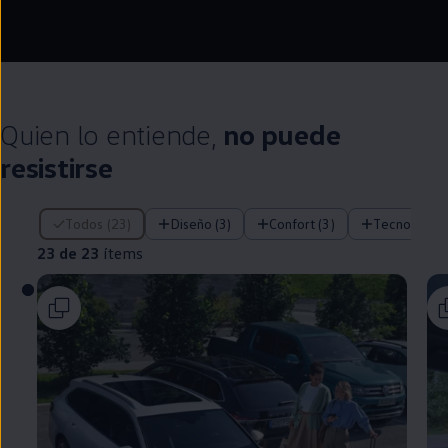
--:--
Remaining time, --:
Quien lo entiende,
no puede
resistirse
23 de 23 ítems
Todos (23)
Diseño (3)
Confort (3)
Tecnología (
23 de 23
ítems