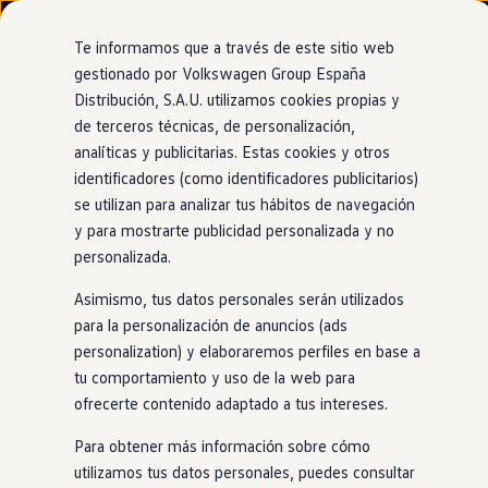
Modelos y configurador
Nuevo ID. Cross
Te informamos que a través de este sitio web
Vehículos Comerciales
gestionado por Volkswagen Group España
Compra y ofertas
Distribución, S.A.U. utilizamos cookies propias y
Ir
Ir
Volkswagen nuevo en stock
directamente
directamente
Volkswagen de ocasión
de terceros técnicas, de personalización,
Climatizador
Climatronic
al contenido
al pie de
Financiación
analíticas y publicitarias. Estas cookies y otros
página
My Renting
identificadores (como identificadores publicitarios)
My Way
El lujo está
en
los
Seguros
se utilizan para analizar tus hábitos de navegación
Empresas
y para mostrarte publicidad personalizada y no
Autoescuelas
pequeños detalles
personalizada.
Eléctricos e híbridos
Más sobre eléctricos
Asimismo, tus datos personales serán utilizados
Más sobre híbridos
Plan Auto +
para la personalización de anuncios (ads
Con el sistema de aire acondicionado Air Care
Climatronic
,
CAE
personalization) y elaboraremos perfiles en base a
todos podréis regular la temperatura de manera
Etiquetas DGT
tu comportamiento y uso de la web para
independiente
en
vuestra parte del
coche
. Pero, además, el
Simulador de autonomía, carga y ahorro
Carga y autonomía
ofrecerte contenido adaptado a tus intereses.
climatizador se va silenciando
en
función de la velocidad del
Soluciones de carga
coche
. Asimismo, al utilizar la marcha atrás o el parabrisas,
Tarifas de carga
Para obtener más información sobre cómo
el modo de recirculación se activa automáticamente. De
Carga en casa
utilizamos tus datos personales, puedes consultar
Modos de carga
esta manera, los olores se quedan fuera para que el clima