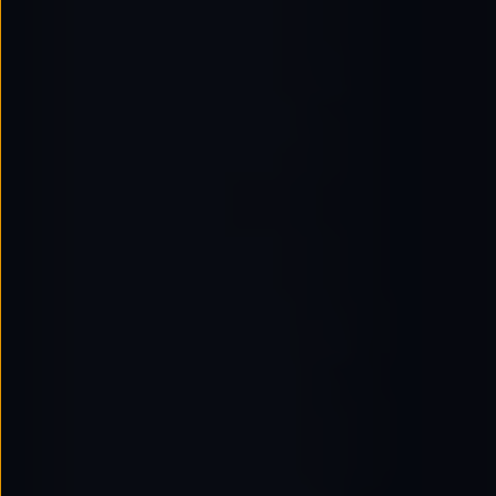
Passat
Tiguan
Touareg
Touran
t-roc-1
Asistencia en carretera