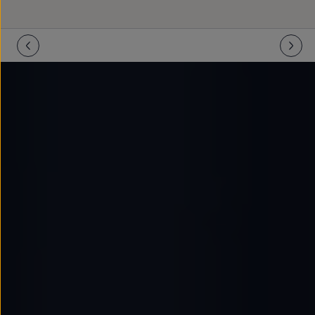
Llantas y neumáticos
Recambios Volkswagen
Accesorios y merchandising
Seguridad
Transporte
Entretenimiento
Personalización
Carga
Merchandising
Todo sobre tu Volkswagen
Tu coche conectado
Luces de advertencia
Manuales del coche
Información sobre EA189
Accede a My Volkswagen
Todo sobre tu Volkswagen
Información sobre Diésel XTL
Suscripción de mantenimiento Long Drive
Modelos anteriores
Beetle
Scirocco
Jetta
Sharan
Golf
Polo