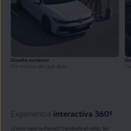
Diseño exterior
Di
Por encima del qué dirán
Cu
Experiencia
interactiva 360º
¿Cómo será tu
Passat
? Cámbiale el color, las