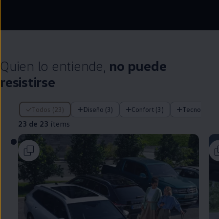
--:--
Remaining time, --:
Quien lo entiende,
no puede
resistirse
23 de 23 ítems
Todos (23)
Diseño (3)
Confort (3)
Tecnología (
23 de 23
ítems