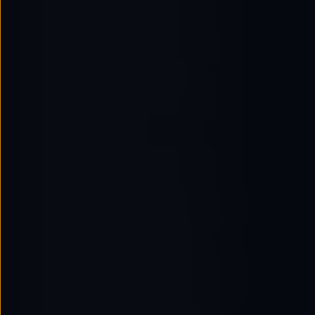
Passat
Tiguan
Touareg
Touran
t-roc-1
Asistencia en carretera