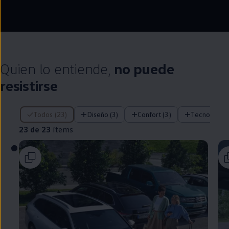
--:--
Remaining time, --:
Quien lo entiende,
no puede
resistirse
23 de 23 ítems
Todos (23)
Diseño (3)
Confort (3)
Tecnología (
23 de 23
ítems