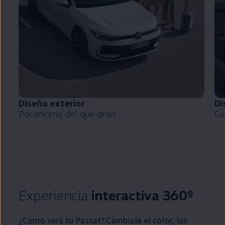
Diseño exterior
Di
Por encima del qué dirán
Cu
Experiencia
interactiva 360º
¿Cómo será tu
Passat
? Cámbiale el color, las