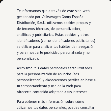
Modelos y configurador
Nuevo ID. Cross
Te informamos que a través de este sitio web
Vehículos Comerciales
gestionado por Volkswagen Group España
Compra y ofertas
Distribución, S.A.U. utilizamos cookies propias y
Ir
Ir
Volkswagen nuevo en stock
directamente
directamente
Volkswagen de ocasión
de terceros técnicas, de personalización,
Asistente frontal
al contenido
al pie de
Financiación
analíticas y publicitarias. Estas cookies y otros
página
My Renting
identificadores (como identificadores publicitarios)
My Way
Detecta obstáculos y
Seguros
se utilizan para analizar tus hábitos de navegación
Empresas
y para mostrarte publicidad personalizada y no
Autoescuelas
frena
personalizada.
Eléctricos e híbridos
Más sobre eléctricos
Asimismo, tus datos personales serán utilizados
automáticamente
Más sobre híbridos
en
Plan Auto +
para la personalización de anuncios (ads
CAE
personalization) y elaboraremos perfiles en base a
caso de peligro
Etiquetas DGT
tu comportamiento y uso de la web para
Simulador de autonomía, carga y ahorro
Carga y autonomía
ofrecerte contenido adaptado a tus intereses.
Soluciones de carga
Gracias a esta tecnología, tu
Passat
detectará cualquier
Tarifas de carga
Para obtener más información sobre cómo
obstáculo que aparezca de forma imprevista frente a ti.
Carga en casa
utilizamos tus datos personales, puedes consultar
Modos de carga
Incluso puede frenar de forma automática si tú no llegas a