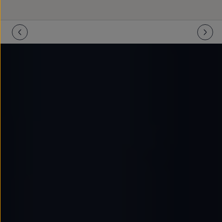
Llantas y neumáticos
Recambios Volkswagen
Accesorios y merchandising
Seguridad
Transporte
Entretenimiento
Personalización
Carga
Merchandising
Todo sobre tu Volkswagen
Tu coche conectado
Luces de advertencia
Manuales del coche
Información sobre EA189
Accede a My Volkswagen
Todo sobre tu Volkswagen
Información sobre Diésel XTL
Suscripción de mantenimiento Long Drive
Modelos anteriores
Beetle
Scirocco
Jetta
Sharan
Golf
Polo