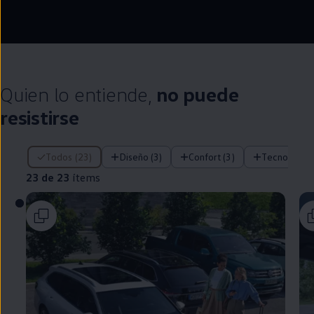
--:--
Remaining time, --:
Quien lo entiende,
no puede
resistirse
23 de 23 ítems
Todos (23)
Diseño (3)
Confort (3)
Tecnología (
23 de 23
ítems