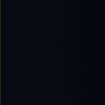
Passat
Tiguan
Touareg
Touran
t-roc-1
Asistencia en carretera