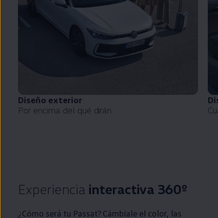
Diseño exterior
Di
Por encima del qué dirán
Cu
Experiencia
interactiva 360º
¿Cómo será tu
Passat
? Cámbiale el color, las