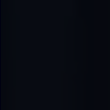
Llantas y neumáticos
Recambios Volkswagen
Accesorios y merchandising
Seguridad
Transporte
Entretenimiento
Personalización
Carga
Merchandising
Todo sobre tu Volkswagen
Tu coche conectado
Luces de advertencia
Manuales del coche
Información sobre EA189
Accede a My Volkswagen
Todo sobre tu Volkswagen
Información sobre Diésel XTL
Suscripción de mantenimiento Long Drive
Modelos anteriores
Beetle
Scirocco
Jetta
Sharan
Golf
Polo