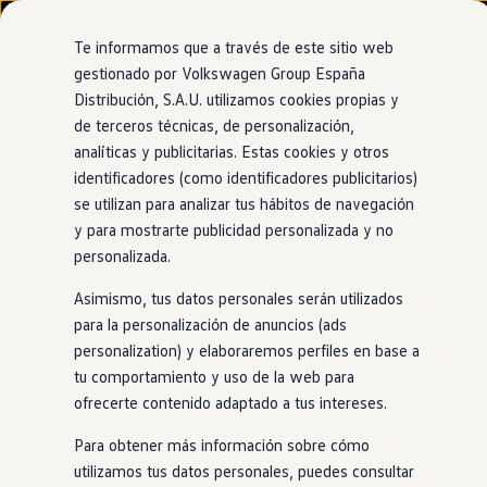
Modelos y configurador
Nuevo ID. Cross
Te informamos que a través de este sitio web
Vehículos Comerciales
gestionado por Volkswagen Group España
Compra y ofertas
Distribución, S.A.U. utilizamos cookies propias y
Ir
Ir
Volkswagen nuevo en stock
directamente
directamente
Volkswagen de ocasión
de terceros técnicas, de personalización,
Asistente de aparcamiento
al contenido
al pie de
Financiación
analíticas y publicitarias. Estas cookies y otros
página
My Renting
identificadores (como identificadores publicitarios)
My Way
Te ayuda a aparcar tu
Seguros
se utilizan para analizar tus hábitos de navegación
Empresas
y para mostrarte publicidad personalizada y no
Autoescuelas
coche
personalizada.
Eléctricos e híbridos
Más sobre eléctricos
Asimismo, tus datos personales serán utilizados
Más sobre híbridos
Plan Auto +
para la personalización de anuncios (ads
Siéntete cómodo mientras conduces, también a la hora de
CAE
personalization) y elaboraremos perfiles en base a
aparcar. Con este asistente opcional, solo tendrás que
Etiquetas DGT
tu comportamiento y uso de la web para
acelerar, cambiar de marcha o frenar y tu
coche
se
Simulador de autonomía, carga y ahorro
Carga y autonomía
ofrecerte contenido adaptado a tus intereses.
encargará del resto de maniobras.
Soluciones de carga
Tarifas de carga
Para obtener más información sobre cómo
Carga en casa
utilizamos tus datos personales, puedes consultar
Modos de carga