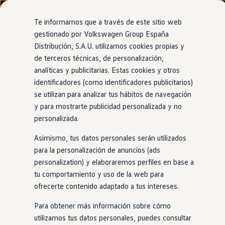
Modelos y configurador
Nuevo ID. Cross
Te informamos que a través de este sitio web
Vehículos Comerciales
gestionado por Volkswagen Group España
Compra y ofertas
Distribución, S.A.U. utilizamos cookies propias y
Ir
Ir
Volkswagen nuevo en stock
directamente
directamente
Volkswagen de ocasión
de terceros técnicas, de personalización,
Techo solar panorámico
al contenido
al pie de
Financiación
analíticas y publicitarias. Estas cookies y otros
página
My Renting
identificadores (como identificadores publicitarios)
My Way
Amplía
tus horizontes
Seguros
se utilizan para analizar tus hábitos de navegación
Empresas
y para mostrarte publicidad personalizada y no
Autoescuelas
personalizada.
Eléctricos e híbridos
Gracias a la enorme superficie acristalada del techo solar
Más sobre eléctricos
Asimismo, tus datos personales serán utilizados
panorámico, habrá más luz
en
el interior del
coche
y una
Más sobre híbridos
Plan Auto +
para la personalización de anuncios (ads
mejor vista del cielo. Además, su parasol
eléctrico
enrollable
CAE
personalization) y elaboraremos perfiles en base a
protege de la luz solar excesiva. Y si quieres disfrutar de un
Etiquetas DGT
tu comportamiento y uso de la web para
poco de aire fresco, la mitad delantera del techo puede
Simulador de autonomía, carga y ahorro
Carga y autonomía
ofrecerte contenido adaptado a tus intereses.
elevarse o desplazarse completamente hacia atrás.
Soluciones de carga
Tarifas de carga
Para obtener más información sobre cómo
Carga en casa
utilizamos tus datos personales, puedes consultar
Modos de carga