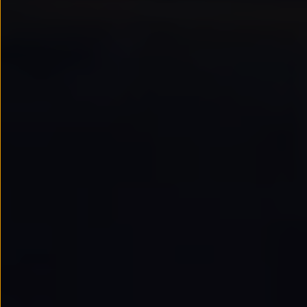
Passat
Tiguan
Touareg
Touran
t-roc-1
Asistencia en carretera