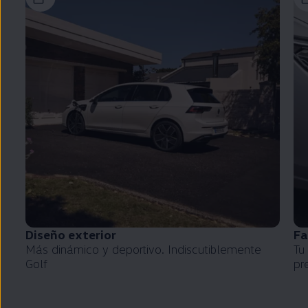
Diseño exterior
Fa
Más dinámico y deportivo. Indiscutiblemente
Tu
Golf
pr