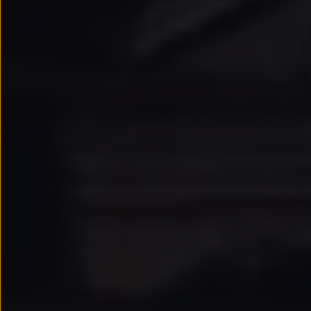
Llantas y neumáticos
Recambios Volkswagen
Accesorios y merchandising
Seguridad
Transporte
Entretenimiento
Personalización
Carga
Merchandising
Todo sobre tu Volkswagen
Tu coche conectado
Luces de advertencia
Manuales del coche
Información sobre EA189
Accede a My Volkswagen
Todo sobre tu Volkswagen
Información sobre Diésel XTL
Suscripción de mantenimiento Long Drive
Modelos anteriores
Beetle
Scirocco
Jetta
Sharan
Golf
Polo