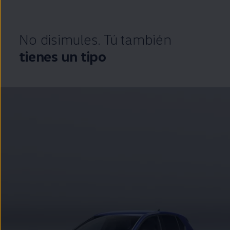
No disimules. Tú también
tienes un tipo