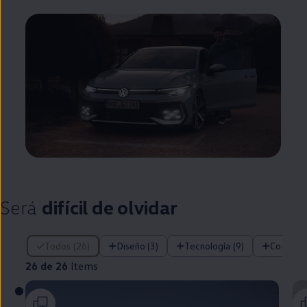
Será
difícil de olvidar
26 de 26 ítems
Todos (26)
Diseño (3)
Tecnología (9)
Confort 
26 de 26
ítems