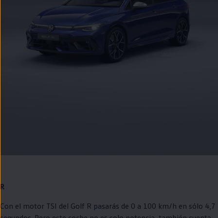
R
Con el motor TSI del
Golf
R pasarás de 0 a 100 km/h
en
sólo 4,7
segundos. Pero este
coche
no es solo potencia, también cuenta