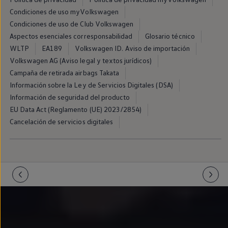
Llantas y neumáticos
Condiciones de uso myVolkswagen
Recambios Volkswagen
Accesorios y merchandising
Condiciones de uso de Club Volkswagen
Seguridad
Aspectos esenciales corresponsabilidad
Glosario técnico
Transporte
WLTP
EA189
Volkswagen ID. Aviso de importación
Entretenimiento
Personalización
Volkswagen AG (Aviso legal y textos jurídicos)
Carga
Campaña de retirada airbags Takata
Merchandising
Información sobre la Ley de Servicios Digitales (DSA)
Todo sobre tu Volkswagen
Tu coche conectado
Información de seguridad del producto
Luces de advertencia
EU Data Act (Reglamento (UE) 2023/2854)
Manuales del coche
Cancelación de servicios digitales
Información sobre EA189
Accede a My Volkswagen
Todo sobre tu Volkswagen
Información sobre Diésel XTL
Suscripción de mantenimiento Long Drive
Modelos anteriores
Beetle
Scirocco
Jetta
Sharan
Golf
Polo