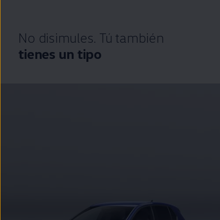
No disimules. Tú también
tienes un tipo