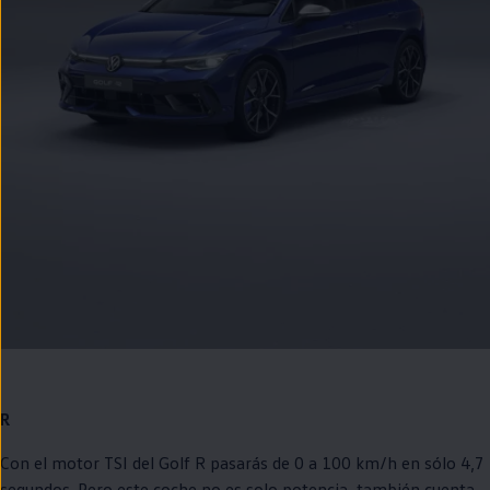
R
Con el motor TSI del
Golf
R pasarás de 0 a 100 km/h
en
sólo 4,7
segundos. Pero este
coche
no es solo potencia, también cuenta