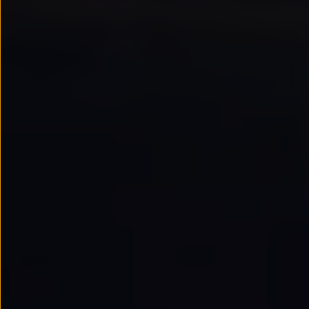
Passat
Tiguan
Touareg
Touran
t-roc-1
Asistencia en carretera