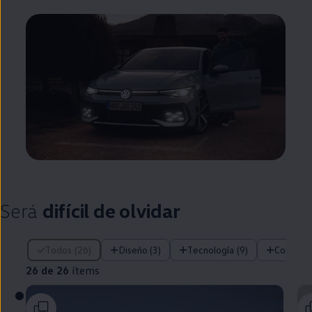
Será
difícil de olvidar
26 de 26 ítems
Todos (26)
Diseño (3)
Tecnología (9)
Confort 
26 de 26
ítems