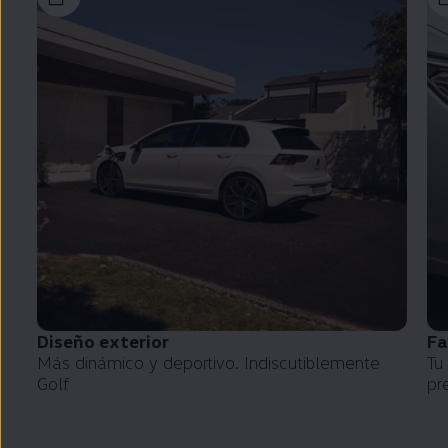
Diseño exterior
Fa
Más dinámico y deportivo. Indiscutiblemente
Tu
Golf
pr