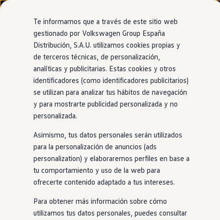
Modelos y configurador
Nuevo ID. Cross
Te informamos que a través de este sitio web
Vehículos Comerciales
gestionado por Volkswagen Group España
Compra y ofertas
Distribución, S.A.U. utilizamos cookies propias y
Ir
Ir
Volkswagen nuevo en stock
directamente
directamente
Volkswagen de ocasión
de terceros técnicas, de personalización,
Car2X
al contenido
al pie de
Financiación
analíticas y publicitarias. Estas cookies y otros
página
My Renting
identificadores (como identificadores publicitarios)
My Way
Se comunica con otros
Seguros
se utilizan para analizar tus hábitos de navegación
Empresas
y para mostrarte publicidad personalizada y no
Autoescuelas
coches para que
sepas
personalizada.
Eléctricos e híbridos
Más sobre eléctricos
Asimismo, tus datos personales serán utilizados
lo que pasa más
Más sobre híbridos
Plan Auto +
para la personalización de anuncios (ads
CAE
personalization) y elaboraremos perfiles en base a
adelante
Etiquetas DGT
tu comportamiento y uso de la web para
Simulador de autonomía, carga y ahorro
Carga y autonomía
ofrecerte contenido adaptado a tus intereses.
Soluciones de carga
El sistema de alerta te proporciona información de utilidad
Tarifas de carga
Para obtener más información sobre cómo
como, por ejemplo, dónde hay un atasco, avisos de obras o
Carga en casa
utilizamos tus datos personales, puedes consultar
Modos de carga
la presencia de un
coche
en
situación de emergencia. Gracias