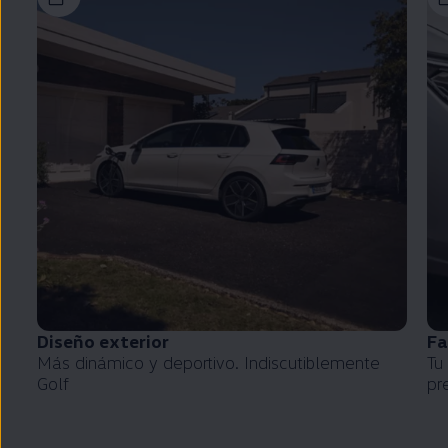
Diseño exterior
Fa
Más dinámico y deportivo. Indiscutiblemente
Tu
Golf
pr