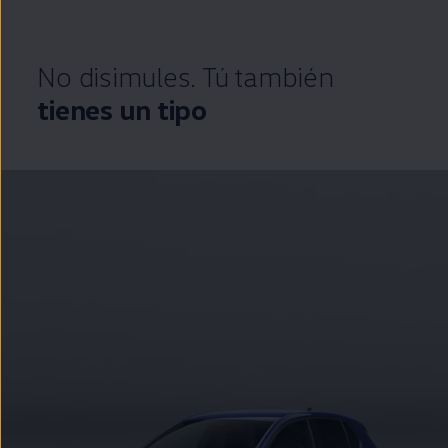
No disimules. Tú también
tienes un tipo