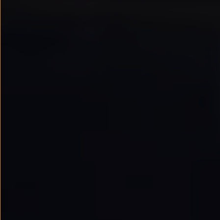
Passat
Tiguan
Touareg
Touran
t-roc-1
Asistencia en carretera