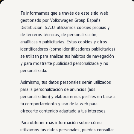
Modelos y configurador
Nuevo ID. Cross
Te informamos que a través de este sitio web
Vehículos Comerciales
gestionado por Volkswagen Group España
Compra y ofertas
Distribución, S.A.U. utilizamos cookies propias y
Ir
Ir
Volkswagen nuevo en stock
directamente
directamente
Volkswagen de ocasión
de terceros técnicas, de personalización,
Asistente para emergencias
al contenido
al pie de
Financiación
analíticas y publicitarias. Estas cookies y otros
página
My Renting
identificadores (como identificadores publicitarios)
My Way
Asume el control
del
Seguros
se utilizan para analizar tus hábitos de navegación
Empresas
y para mostrarte publicidad personalizada y no
Autoescuelas
Golf
cuando más lo
personalizada.
Eléctricos e híbridos
Más sobre eléctricos
Asimismo, tus datos personales serán utilizados
necesitas
Más sobre híbridos
Plan Auto +
para la personalización de anuncios (ads
CAE
personalization) y elaboraremos perfiles en base a
Etiquetas DGT
tu comportamiento y uso de la web para
En caso de emergencia médica, tu
Golf
8 responde por ti e
Simulador de autonomía, carga y ahorro
Carga y autonomía
ofrecerte contenido adaptado a tus intereses.
intenta que recuperes el control de tu
coche
mediante
Soluciones de carga
pequeñas frenadas, alertas sonoras y ligeros movimientos
Tarifas de carga
Para obtener más información sobre cómo
de dirección. Si no es suficiente, se detiene
Carga en casa
utilizamos tus datos personales, puedes consultar
Modos de carga
automáticamente y de forma segura para evitar accidentes.