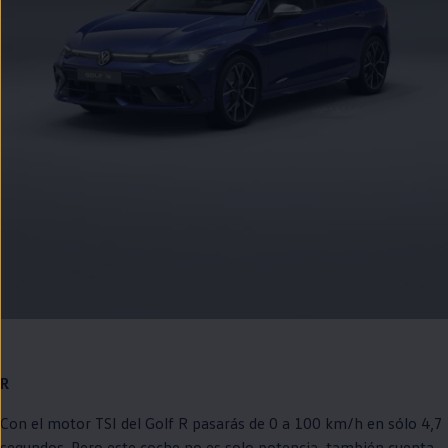
R
Con el motor TSI del
Golf
R pasarás de 0 a 100 km/h
en
sólo 4,7
segundos. Pero este
coche
no es solo potencia, también cuenta