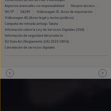
Llantas y neumáticos
Aspectos esenciales corresponsabilidad
Glosario técnico
Recambios Volkswagen
Accesorios y merchandising
WLTP
EA189
Volkswagen ID. Aviso de importación
Seguridad
Volkswagen AG (Aviso legal y textos jurídicos)
Transporte
Campaña de retirada airbags Takata
Entretenimiento
Personalización
Información sobre la Ley de Servicios Digitales (DSA)
Carga
Información de seguridad del producto
Merchandising
EU Data Act (Reglamento (UE) 2023/2854)
Todo sobre tu Volkswagen
Tu coche conectado
Cancelación de servicios digitales
Luces de advertencia
Manuales del coche
Información sobre EA189
Accede a My Volkswagen
Todo sobre tu Volkswagen
Información sobre Diésel XTL
Suscripción de mantenimiento Long Drive
Modelos anteriores
Beetle
Scirocco
Jetta
Sharan
Golf
Polo