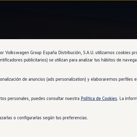
Asistente de voz IDA
 Volkswagen Group España Distribución, S.A.U. utilizamos cookies propi
ntificadores publicitarios) se utilizan para analizar tus hábitos de nave
u
Golf
.
Te entenderá me
sonalización de anuncios (ads personalization) y elaboraremos perfiles
tos personales, puedes consultar nuestra
Política de Cookies
. La infor
rás manejar la radio, el teléfono, el aire acondicionado y hasta e
emás, gracias a los micrófonos digitales, ahora también reconoce 
zarlas o configurarlas según tus preferencias.
l aire acondicionado del
coche
específicamente para quien lo ha 