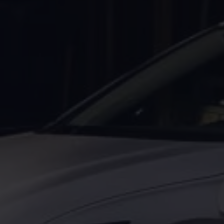
Passat
Tiguan
Touareg
Touran
t-roc-1
Asistencia en carretera