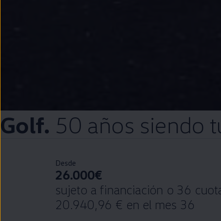
Golf
.
50 años siendo t
Desde
26.000€
sujeto a financiación o 36 cuo
20.940,96 € en el mes 36