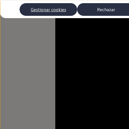
Autonomía
Clientes y posventa
Gestionar cookies
Rechazar
Club Volkswagen
Ofertas posventa
Eventos y experiencias
Beneficios Volkswagen
Asistencia en carretera
Servicios de movilidad
Garantía del fabricante
Beneficios del taller oficial
Rent-a-Car
Servicios digitales
Buscar servicios para tu modelo
Volkswagen Apps, inicio de sesión y tienda
Conectar el móvil con el vehículo
Actualizaciones del software, los mapas y las e
Mantenimiento y reparaciones
Revisiones e ITV
Aceite y líquidos del motor
Baterías
Frenos
Motor y chasis
Aire acondicionado y filtros
Faros y lunas
Carrocería y pintura