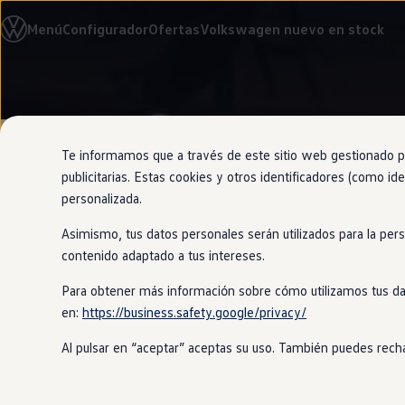
Modelos y configurador
Menú
Configurador
Ofertas
Volkswagen nuevo en stock
Nuevo ID. Cross
Vehículos Comerciales
Compra y ofertas
Volkswagen nuevo en stock
Ir
Ir
Volkswagen de ocasión
directamente
directamente
Financiación
al contenido
al pie de
My Renting
página
My Way
Te informamos que a través de este sitio web gestionado por
Seguros
publicitarias. Estas cookies y otros identificadores (como ide
Empresas
Habla con t
personalizada.
Autoescuelas
Eléctricos e híbridos
Asimismo, tus datos personales serán utilizados para la per
Más sobre eléctricos
nunca
Más sobre híbridos
contenido adaptado a tus intereses.
Plan Auto +
CAE
Para obtener más información sobre cómo utilizamos tus da
Etiquetas DGT
en:
https://business.safety.google/privacy/
Simulador de autonomía, carga y ahorro
Con el intuitivo control por voz, pod
Carga y autonomía
las manos del volante de tu
Golf
. Ad
Al pulsar en “aceptar” aceptas su uso. También puedes recha
Soluciones de carga
hablando para, por ejemplo, activar e
Tarifas de carga
Carga en casa
Modos de carga