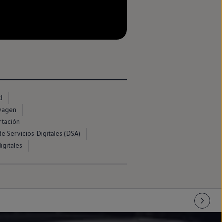
d
swagen
rtación
e Servicios Digitales (DSA)
igitales