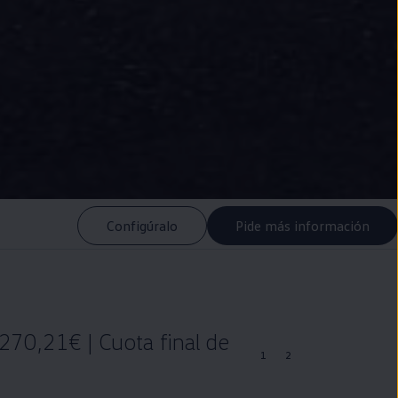
Configúralo
Pide más información
270,21€ | Cuota final de
1
2