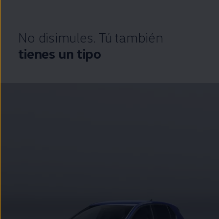
No disimules. Tú también
tienes un tipo