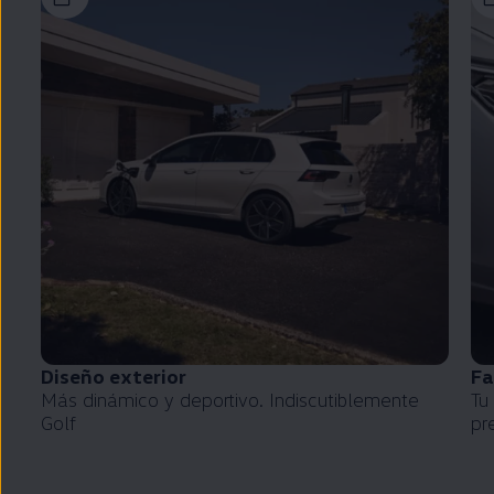
Diseño exterior
Fa
Más dinámico y deportivo. Indiscutiblemente
Tu
Golf
pr