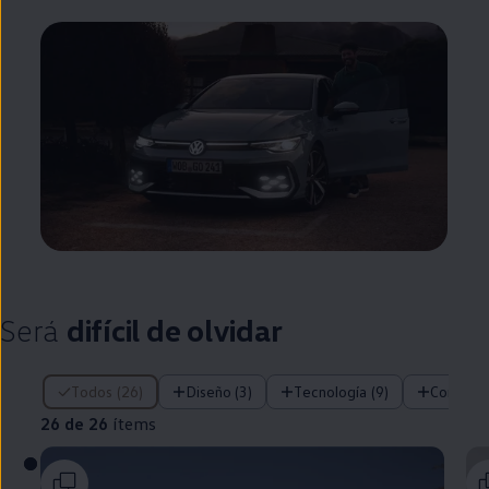
Será
difícil de olvidar
26 de 26 ítems
Todos (26)
Diseño (3)
Tecnología (9)
Confort 
26 de 26
ítems