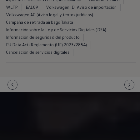
Llantas y neumáticos
WLTP
EA189
Volkswagen ID. Aviso de importación
Recambios Volkswagen
Accesorios y merchandising
Volkswagen AG (Aviso legal y textos jurídicos)
Seguridad
Campaña de retirada airbags Takata
Transporte
Información sobre la Ley de Servicios Digitales (DSA)
Entretenimiento
Personalización
Información de seguridad del producto
Carga
EU Data Act (Reglamento (UE) 2023/2854)
Merchandising
Cancelación de servicios digitales
Todo sobre tu Volkswagen
Tu coche conectado
Luces de advertencia
Manuales del coche
Información sobre EA189
Accede a My Volkswagen
Todo sobre tu Volkswagen
Información sobre Diésel XTL
Suscripción de mantenimiento Long Drive
Modelos anteriores
Beetle
Scirocco
Jetta
Sharan
Golf
Polo