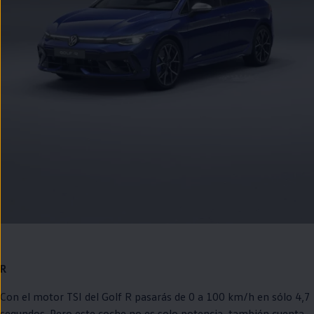
R
Con el motor TSI del
Golf
R pasarás de 0 a 100 km/h
en
sólo 4,7
segundos. Pero este
coche
no es solo potencia, también cuenta