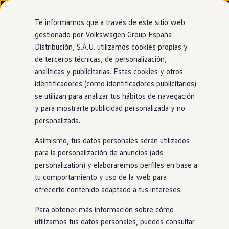
Modelos y configurador
Nuevo ID. Cross
Te informamos que a través de este sitio web
Vehículos Comerciales
gestionado por Volkswagen Group España
Compra y ofertas
Distribución, S.A.U. utilizamos cookies propias y
Ir
Ir
Volkswagen nuevo en stock
directamente
directamente
Volkswagen de ocasión
de terceros técnicas, de personalización,
Asistente de mantenimiento de carril
al contenido
al pie de
Financiación
analíticas y publicitarias. Estas cookies y otros
página
My Renting
identificadores (como identificadores publicitarios)
My Way
Corrige tu dirección
si
Seguros
se utilizan para analizar tus hábitos de navegación
Empresas
y para mostrarte publicidad personalizada y no
Autoescuelas
te desvías
personalizada.
Eléctricos e híbridos
Más sobre eléctricos
Asimismo, tus datos personales serán utilizados
Más sobre híbridos
Plan Auto +
para la personalización de anuncios (ads
Mantendrás tu dirección sin esfuerzo. Con este asistente, tu
CAE
personalization) y elaboraremos perfiles en base a
Nuevo
Golf
detecta las líneas del carril y, a partir de una
Etiquetas DGT
tu comportamiento y uso de la web para
velocidad de 60 km/h,
en
caso de que te desvíes
Simulador de autonomía, carga y ahorro
Carga y autonomía
ofrecerte contenido adaptado a tus intereses.
involuntariamente, te avisa. Además, si no respondes a la
Soluciones de carga
señal, el
coche
gira suavemente el volante para mantenerte
Tarifas de carga
Para obtener más información sobre cómo
seguro y devolver tu atención a la carretera.
Carga en casa
utilizamos tus datos personales, puedes consultar
Modos de carga