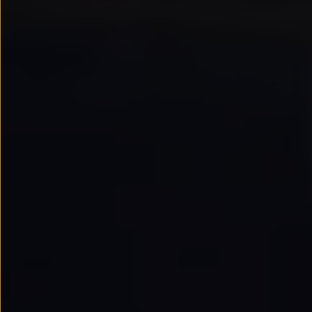
Passat
Tiguan
Touareg
Touran
t-roc-1
Asistencia en carretera