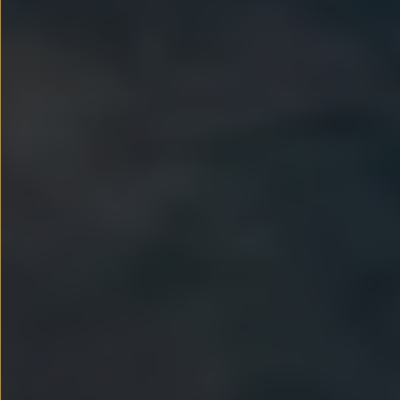
Llantas y neumáticos
Recambios Volkswagen
Accesorios y merchandising
Seguridad
Transporte
Entretenimiento
Personalización
Carga
Merchandising
Todo sobre tu Volkswagen
Tu coche conectado
Luces de advertencia
Manuales del coche
Información sobre EA189
Accede a My Volkswagen
Todo sobre tu Volkswagen
Información sobre Diésel XTL
Suscripción de mantenimiento Long Drive
Modelos anteriores
Beetle
Scirocco
Jetta
Sharan
Golf
Polo