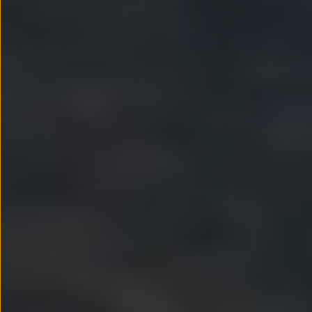
Passat
Tiguan
Touareg
Touran
t-roc-1
Asistencia en carretera