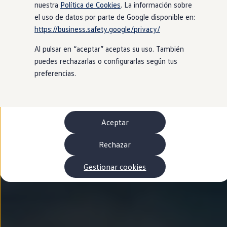
Autonomía
nuestra
Política de Cookies
. La información sobre
Clientes y posventa
el uso de datos por parte de Google disponible en:
Club Volkswagen
https://business.safety.google/privacy/
Ofertas posventa
Eventos y experiencias
Al pulsar en “aceptar” aceptas su uso. También
Beneficios Volkswagen
Asistencia en carretera
puedes rechazarlas o configurarlas según tus
Servicios de movilidad
preferencias.
Garantía del fabricante
Beneficios del taller oficial
Rent-a-Car
Servicios digitales
Buscar servicios para tu modelo
Aceptar
Volkswagen Apps, inicio de sesión y tienda
Conectar el móvil con el vehículo
Actualizaciones del software, los mapas y las e
Rechazar
Mantenimiento y reparaciones
Revisiones e ITV
Gestionar cookies
Aceite y líquidos del motor
Baterías
Frenos
Motor y chasis
Aire acondicionado y filtros
Faros y lunas
Carrocería y pintura