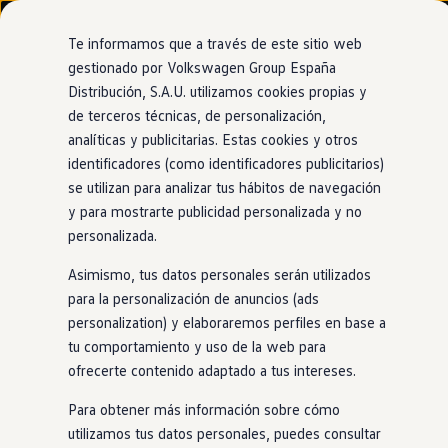
Modelos y configurador
Nuevo ID. Cross
Te informamos que a través de este sitio web
Vehículos Comerciales
gestionado por Volkswagen Group España
Compra y ofertas
Distribución, S.A.U. utilizamos cookies propias y
Ir
Ir
Volkswagen nuevo en stock
directamente
directamente
Volkswagen de ocasión
de terceros técnicas, de personalización,
al contenido
al pie de
Financiación
analíticas y publicitarias. Estas cookies y otros
página
My Renting
identificadores (como identificadores publicitarios)
My Way
Seguros
se utilizan para analizar tus hábitos de navegación
Empresas
y para mostrarte publicidad personalizada y no
Autoescuelas
personalizada.
Eléctricos e híbridos
Más sobre eléctricos
Asimismo, tus datos personales serán utilizados
Más sobre híbridos
Plan Auto +
para la personalización de anuncios (ads
CAE
personalization) y elaboraremos perfiles en base a
Etiquetas DGT
tu comportamiento y uso de la web para
Simulador de autonomía, carga y ahorro
Carga y autonomía
ofrecerte contenido adaptado a tus intereses.
Soluciones de carga
Tarifas de carga
Para obtener más información sobre cómo
Carga en casa
utilizamos tus datos personales, puedes consultar
Modos de carga