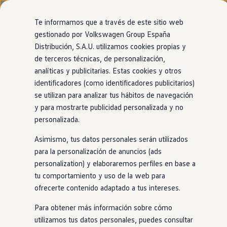
Modelos y configurador
Nuevo ID. Cross
Te informamos que a través de este sitio web
Vehículos Comerciales
gestionado por Volkswagen Group España
Compra y ofertas
Distribución, S.A.U. utilizamos cookies propias y
Ir
Ir
Volkswagen nuevo en stock
directamente
directamente
Volkswagen de ocasión
de terceros técnicas, de personalización,
al contenido
al pie de
Financiación
analíticas y publicitarias. Estas cookies y otros
página
My Renting
identificadores (como identificadores publicitarios)
My Way
Seguros
se utilizan para analizar tus hábitos de navegación
Empresas
y para mostrarte publicidad personalizada y no
Autoescuelas
personalizada.
Eléctricos e híbridos
Más sobre eléctricos
Asimismo, tus datos personales serán utilizados
Más sobre híbridos
Plan Auto +
para la personalización de anuncios (ads
CAE
personalization) y elaboraremos perfiles en base a
Etiquetas DGT
tu comportamiento y uso de la web para
Simulador de autonomía, carga y ahorro
Carga y autonomía
ofrecerte contenido adaptado a tus intereses.
Soluciones de carga
Tarifas de carga
Para obtener más información sobre cómo
Carga en casa
utilizamos tus datos personales, puedes consultar
Modos de carga