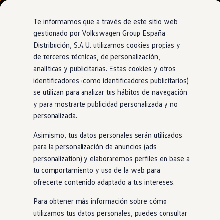
Modelos y configurador
Nuevo ID. Cross
Te informamos que a través de este sitio web
Vehículos Comerciales
gestionado por Volkswagen Group España
Compra y ofertas
Distribución, S.A.U. utilizamos cookies propias y
Ir
Ir
Volkswagen nuevo en stock
directamente
directamente
Volkswagen de ocasión
de terceros técnicas, de personalización,
al contenido
al pie de
Financiación
analíticas y publicitarias. Estas cookies y otros
página
My Renting
identificadores (como identificadores publicitarios)
My Way
Seguros
se utilizan para analizar tus hábitos de navegación
Empresas
y para mostrarte publicidad personalizada y no
Autoescuelas
personalizada.
Eléctricos e híbridos
Más sobre eléctricos
Asimismo, tus datos personales serán utilizados
Más sobre híbridos
Plan Auto +
para la personalización de anuncios (ads
CAE
personalization) y elaboraremos perfiles en base a
Etiquetas DGT
tu comportamiento y uso de la web para
Simulador de autonomía, carga y ahorro
Carga y autonomía
ofrecerte contenido adaptado a tus intereses.
Soluciones de carga
Tarifas de carga
Para obtener más información sobre cómo
Carga en casa
utilizamos tus datos personales, puedes consultar
Modos de carga