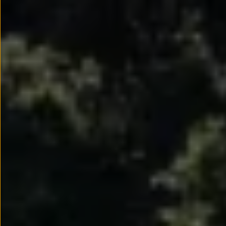
Passat
Tiguan
Touareg
Touran
t-roc-1
Asistencia en carretera