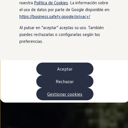
Autonomía
nuestra
Política de Cookies
. La información sobre
Clientes y posventa
el uso de datos por parte de Google disponible en:
Club Volkswagen
https://business.safety.google/privacy/
Ofertas posventa
Eventos y experiencias
Al pulsar en “aceptar” aceptas su uso. También
Beneficios Volkswagen
Asistencia en carretera
puedes rechazarlas o configurarlas según tus
Servicios de movilidad
preferencias.
Garantía del fabricante
Beneficios del taller oficial
Rent-a-Car
Servicios digitales
Buscar servicios para tu modelo
Aceptar
Volkswagen Apps, inicio de sesión y tienda
Conectar el móvil con el vehículo
Actualizaciones del software, los mapas y las e
Rechazar
Mantenimiento y reparaciones
Revisiones e ITV
Gestionar cookies
Aceite y líquidos del motor
Baterías
Frenos
Motor y chasis
Aire acondicionado y filtros
Faros y lunas
Carrocería y pintura