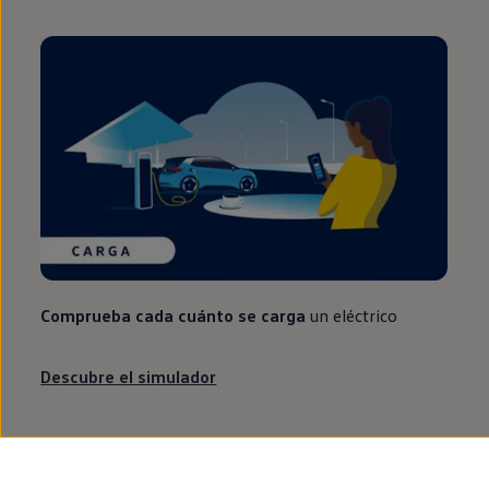
Comprueba cada cuánto se carga
un
eléctrico
Descubre el simulador