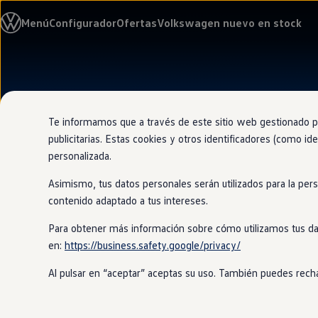
Modelos y configurador
Menú
Configurador
Ofertas
Volkswagen nuevo en stock
Nuevo ID. Cross
Vehículos Comerciales
Compra y ofertas
Volkswagen nuevo en stock
Ir
Ir
Volkswagen de ocasión
directamente
directamente
Financiación
al contenido
al pie de
My Renting
página
My Way
Te informamos que a través de este sitio web gestionado por
Seguros
publicitarias. Estas cookies y otros identificadores (como ide
Empresas
personalizada.
Autoescuelas
Eléctricos e híbridos
Asimismo, tus datos personales serán utilizados para la per
Más sobre eléctricos
Más sobre híbridos
contenido adaptado a tus intereses.
Plan Auto +
CAE
Para obtener más información sobre cómo utilizamos tus da
Etiquetas DGT
en:
https://business.safety.google/privacy/
Simulador de autonomía, carga y ahorro
Carga y autonomía
Al pulsar en “aceptar” aceptas su uso. También puedes recha
Soluciones de carga
Tarifas de carga
Carga en casa
Modos de carga