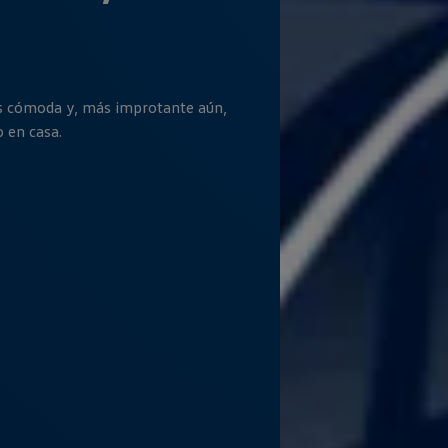
es cómoda y, más improtante aún,
o
en
casa.