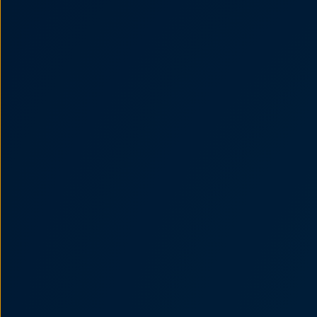
Passat
Tiguan
Touareg
Touran
t-roc-1
Asistencia en carretera