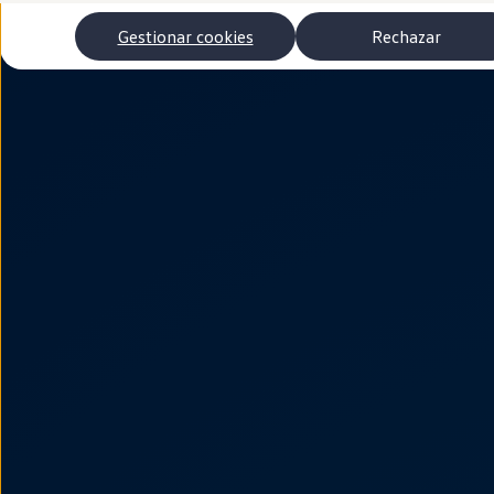
Autonomía
Clientes y posventa
Gestionar cookies
Rechazar
Club Volkswagen
Ofertas posventa
Eventos y experiencias
Beneficios Volkswagen
Asistencia en carretera
Servicios de movilidad
Garantía del fabricante
Beneficios del taller oficial
Rent-a-Car
Servicios digitales
Buscar servicios para tu modelo
Volkswagen Apps, inicio de sesión y tienda
Conectar el móvil con el vehículo
Actualizaciones del software, los mapas y las e
Mantenimiento y reparaciones
Revisiones e ITV
Aceite y líquidos del motor
Baterías
Frenos
Motor y chasis
Aire acondicionado y filtros
Faros y lunas
Carrocería y pintura