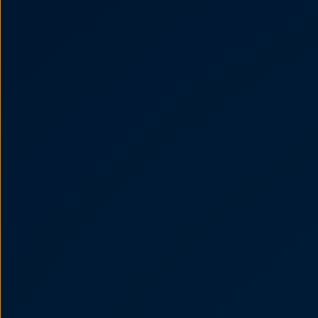
Llantas y neumáticos
Recambios Volkswagen
Accesorios y merchandising
Seguridad
Transporte
Entretenimiento
Personalización
Carga
Merchandising
Todo sobre tu Volkswagen
Tu coche conectado
Luces de advertencia
Manuales del coche
Información sobre EA189
Accede a My Volkswagen
Todo sobre tu Volkswagen
Información sobre Diésel XTL
Suscripción de mantenimiento Long Drive
Modelos anteriores
Beetle
Scirocco
Jetta
Sharan
Golf
Polo