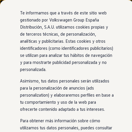
Modelos y configurador
Nuevo ID. Cross
Te informamos que a través de este sitio web
Vehículos Comerciales
gestionado por Volkswagen Group España
Compra y ofertas
Distribución, S.A.U. utilizamos cookies propias y
Ir
Ir
Volkswagen nuevo en stock
Concesionario oficial de Volkswagen
directamente
directamente
Volkswagen de ocasión
de terceros técnicas, de personalización,
Talleres Manchegos
al contenido
al pie de
Financiación
analíticas y publicitarias. Estas cookies y otros
página
My Renting
Quintanar de la Orden
identificadores (como identificadores publicitarios)
My Way
Seguros
se utilizan para analizar tus hábitos de navegación
Empresas
y para mostrarte publicidad personalizada y no
Autoescuelas
personalizada.
Eléctricos e híbridos
Más sobre eléctricos
Asimismo, tus datos personales serán utilizados
Más sobre híbridos
Plan Auto +
para la personalización de anuncios (ads
CAE
personalization) y elaboraremos perfiles en base a
Etiquetas DGT
tu comportamiento y uso de la web para
Simulador de autonomía, carga y ahorro
Carga y autonomía
ofrecerte contenido adaptado a tus intereses.
Soluciones de carga
Tarifas de carga
Para obtener más información sobre cómo
Carga en casa
utilizamos tus datos personales, puedes consultar
Modos de carga