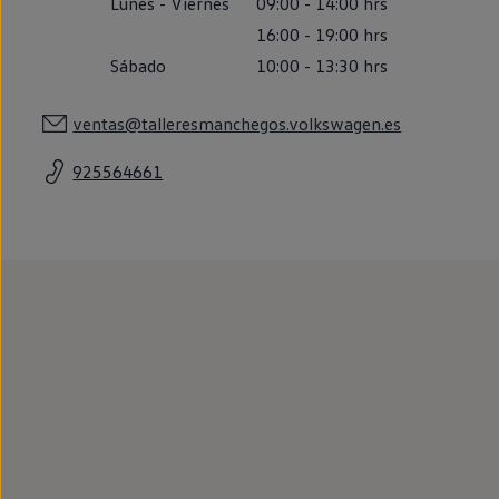
Lunes
-
Viernes
09:00
-
14:00
hrs
Llantas y neumáticos
Recambios Volkswagen
16:00
-
19:00
hrs
Accesorios y merchandising
Sábado
10:00
-
13:30
hrs
Seguridad
Transporte
Entretenimiento
ventas@talleresmanchegos.volkswagen.es
Personalización
Carga
925564661
Merchandising
Todo sobre tu Volkswagen
Tu coche conectado
Luces de advertencia
Manuales del coche
Información sobre EA189
Accede a My Volkswagen
Todo sobre tu Volkswagen
Información sobre Diésel XTL
Suscripción de mantenimiento Long Drive
Modelos anteriores
Beetle
Scirocco
Jetta
Sharan
Golf
Polo