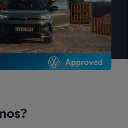
rnos?