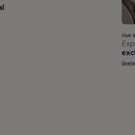
al
Club
V
Expe
exc
Únet