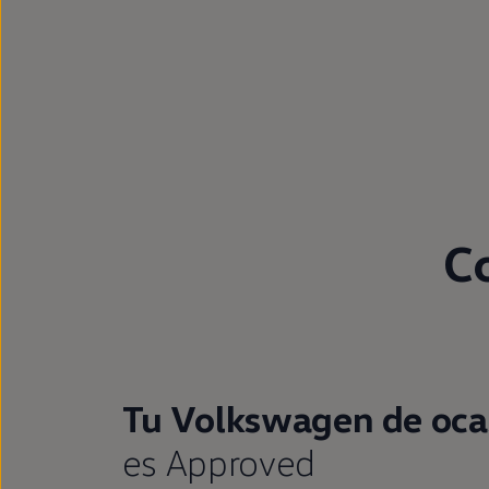
Passat
Tiguan
Touareg
Touran
t-roc-1
Asistencia en carretera
C
Tu Volkswagen de oca
es Approved