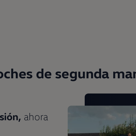
oches de
segunda
ma
sión,
ahora