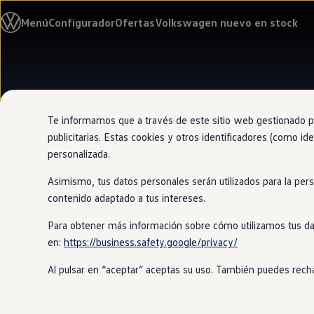
Modelos y configurador
Menú
Configurador
Ofertas
Volkswagen nuevo en stock
Nuevo ID. Cross
Vehículos Comerciales
Compra y ofertas
Volkswagen nuevo en stock
Ir
Ir
Volkswagen de ocasión
directamente
directamente
Financiación
al contenido
al pie de
My Renting
página
My Way
Te informamos que a través de este sitio web gestionado por
Seguros
publicitarias. Estas cookies y otros identificadores (como ide
Empresas
personalizada.
Autoescuelas
Eléctricos e híbridos
Asimismo, tus datos personales serán utilizados para la per
Más sobre eléctricos
Más sobre híbridos
contenido adaptado a tus intereses.
Plan Auto +
CAE
Para obtener más información sobre cómo utilizamos tus da
Etiquetas DGT
en:
https://business.safety.google/privacy/
Simulador de autonomía, carga y ahorro
Carga y autonomía
Al pulsar en “aceptar” aceptas su uso. También puedes recha
Soluciones de carga
Tarifas de carga
Carga en casa
Modos de carga