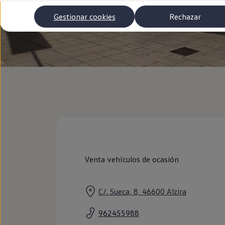
Autonomía
Clientes y posventa
Gestionar cookies
Rechazar
Club Volkswagen
Ofertas posventa
Eventos y experiencias
Beneficios Volkswagen
Asistencia en carretera
Servicios de movilidad
Garantía del fabricante
Beneficios del taller oficial
Rent-a-Car
Servicios digitales
Buscar servicios para tu modelo
Volkswagen Apps, inicio de sesión y tienda
Conectar el móvil con el vehículo
Actualizaciones del software, los mapas y las e
Mantenimiento y reparaciones
Revisiones e ITV
Venta vehículos de ocasión
Aceite y líquidos del motor
Baterías
Frenos
C/. Sueca, 8, 46600 Alzira
Motor y chasis
Aire acondicionado y filtros
Faros y lunas
962455988
Carrocería y pintura