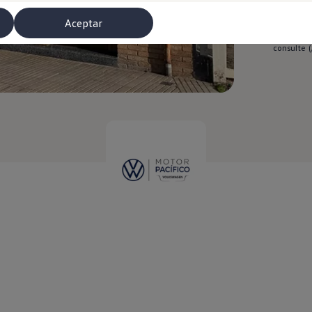
Aceptar
El respons
consulte
(
misoras de radio