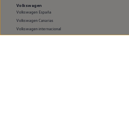
Volkswagen
Volkswagen España
Volkswagen Canarias
Volkswagen internacional
Vive Volkswagen
Sala de comunicación
Atención al cliente
Puntos de venta y Servicios Oficiales
Compliance e Integridad
Canales de denuncia
Información sobre accesibilidad
Buscador de instalaciones
Modelos y ofertas
Modelos eléctricos
ID.4
Golf