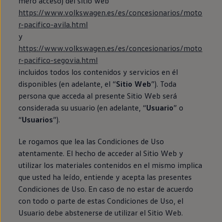
mero acceso) del sitio web
Llantas y neumáticos
https://www.volkswagen.es/es/concesionarios/moto
Recambios Volkswagen
Accesorios y merchandising
r-pacifico-avila.html
Seguridad
y
Transporte
https://www.volkswagen.es/es/concesionarios/moto
Entretenimiento
Personalización
r-pacifico-segovia.html
Carga
incluidos todos los contenidos y servicios en él
Merchandising
disponibles (en adelante, el “
Sitio Web
”). Toda
Todo sobre tu Volkswagen
Tu coche conectado
persona que acceda al presente Sitio Web será
Luces de advertencia
considerada su usuario (en adelante, “
Usuario
” o
Manuales del coche
“
Usuarios
”).
Información sobre EA189
Accede a My Volkswagen
Todo sobre tu Volkswagen
Le rogamos que lea las Condiciones de Uso
Información sobre Diésel XTL
atentamente. El hecho de acceder al Sitio Web y
Suscripción de mantenimiento Long Drive
utilizar los materiales contenidos en el mismo implica
Modelos anteriores
Beetle
que usted ha leído, entiende y acepta las presentes
Scirocco
Condiciones de Uso. En caso de no estar de acuerdo
Jetta
con todo o parte de estas Condiciones de Uso, el
Sharan
Golf
Usuario debe abstenerse de utilizar el Sitio Web.
Polo