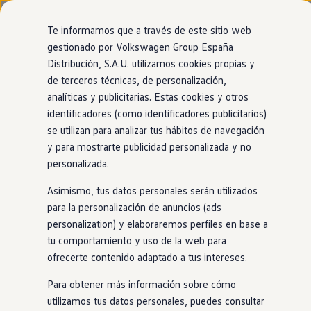
Modelos y configurador
Nuevo ID. Cross
Te informamos que a través de este sitio web
Vehículos Comerciales
gestionado por Volkswagen Group España
Compra y ofertas
Distribución, S.A.U. utilizamos cookies propias y
Ir
Ir
Volkswagen nuevo en stock
directamente
directamente
Volkswagen de ocasión
de terceros técnicas, de personalización,
al contenido
al pie de
Financiación
analíticas y publicitarias. Estas cookies y otros
página
My Renting
MOTOR PACIFICO
identificadores (como identificadores publicitarios)
My Way
Seguros
se utilizan para analizar tus hábitos de navegación
Empresas
y para mostrarte publicidad personalizada y no
Autoescuelas
personalizada.
Eléctricos e híbridos
Más sobre eléctricos
Asimismo, tus datos personales serán utilizados
Más sobre híbridos
Aviso legal
Plan Auto +
para la personalización de anuncios (ads
CAE
personalization) y elaboraremos perfiles en base a
Política de privacidad
Etiquetas DGT
tu comportamiento y uso de la web para
Simulador de autonomía, carga y ahorro
Carga y autonomía
ofrecerte contenido adaptado a tus intereses.
Soluciones de carga
Tarifas de carga
Aviso legal
Para obtener más información sobre cómo
Carga en casa
utilizamos tus datos personales, puedes consultar
Modos de carga