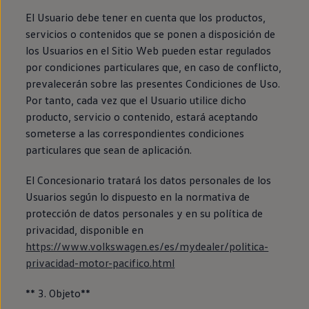
Passat
El Usuario debe tener en cuenta que los productos,
Tiguan
servicios o contenidos que se ponen a disposición de
Touareg
Touran
los Usuarios en el Sitio Web pueden estar regulados
t-roc-1
por condiciones particulares que, en caso de conflicto,
Asistencia en carretera
prevalecerán sobre las presentes Condiciones de Uso.
Por tanto, cada vez que el Usuario utilice dicho
producto, servicio o contenido, estará aceptando
someterse a las correspondientes condiciones
particulares que sean de aplicación.
El Concesionario tratará los datos personales de los
Usuarios según lo dispuesto en la normativa de
protección de datos personales y en su política de
privacidad, disponible en
https://www.volkswagen.es/es/mydealer/politica-
privacidad-motor-pacifico.html
** 3. Objeto**