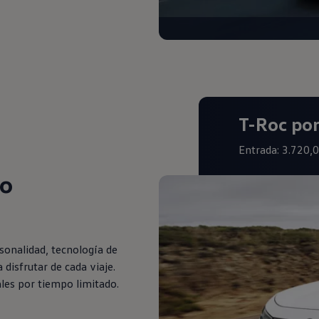
T-Roc po
Entrada: 3.720,0
vo
onalidad, tecnología de
 disfrutar de cada viaje.
les por tiempo limitado.