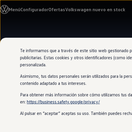
Modelos y configurador
Menú
Configurador
Ofertas
Volkswagen nuevo en stock
Nuevo ID. Cross
Vehículos Comerciales
Compra y ofertas
Volkswagen nuevo en stock
Ir
Ir
Volkswagen de ocasión
directamente
directamente
Financiación
al contenido
al pie de
My Renting
página
My Way
Te informamos que a través de este sitio web gestionado por
Seguros
publicitarias. Estas cookies y otros identificadores (como ide
Empresas
personalizada.
Autoescuelas
Eléctricos e híbridos
Asimismo, tus datos personales serán utilizados para la per
Más sobre eléctricos
Más sobre híbridos
contenido adaptado a tus intereses.
Plan Auto +
CAE
Para obtener más información sobre cómo utilizamos tus da
Etiquetas DGT
en:
https://business.safety.google/privacy/
Simulador de autonomía, carga y ahorro
Carga y autonomía
Al pulsar en “aceptar” aceptas su uso. También puedes recha
Soluciones de carga
Tarifas de carga
Carga en casa
Modos de carga