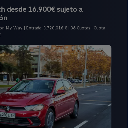
ch desde 16.900€
sujeto a
ión
n My Way | Entrada: 3.720,01€ € | 36 Cuotas | Cuota
€