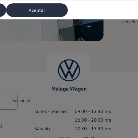
Aceptar
El respons
consulte
(
misoras de radio
Servicios
Lunes
-
Viernes
09:00
-
13:30
hrs
16:30
-
20:00
hrs
0
Sábado
10:30
-
13:30
hrs