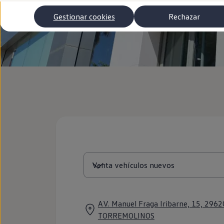
Autonomía
Clientes y posventa
Gestionar cookies
Rechazar
Club Volkswagen
Ofertas posventa
Eventos y experiencias
Beneficios Volkswagen
Asistencia en carretera
Servicios de movilidad
Garantía del fabricante
Beneficios del taller oficial
Rent-a-Car
Servicios digitales
Buscar servicios para tu modelo
Volkswagen Apps, inicio de sesión y tienda
Conectar el móvil con el vehículo
Actualizaciones del software, los mapas y las e
Mantenimiento y reparaciones
Revisiones e ITV
Aceite y líquidos del motor
Baterías
Frenos
Motor y chasis
Aire acondicionado y filtros
AV. Manuel Fraga Iribarne, 15, 2962
Faros y lunas
TORREMOLINOS
Carrocería y pintura