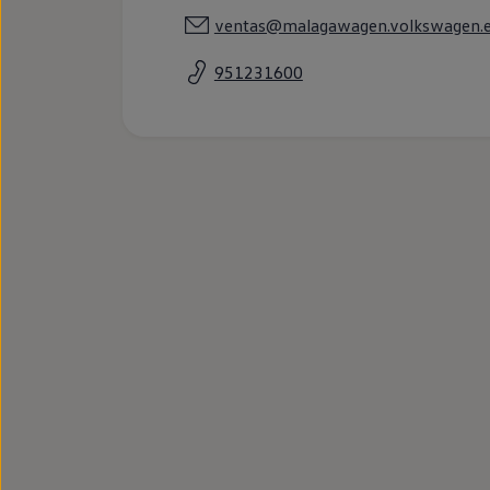
Llantas y neumáticos
ventas@malagawagen.volkswagen.
Recambios Volkswagen
Accesorios y merchandising
Seguridad
951231600
Transporte
Entretenimiento
Personalización
Carga
Merchandising
Todo sobre tu Volkswagen
Tu coche conectado
Luces de advertencia
Manuales del coche
Información sobre EA189
Accede a My Volkswagen
Todo sobre tu Volkswagen
Información sobre Diésel XTL
Suscripción de mantenimiento Long Drive
Modelos anteriores
Beetle
Scirocco
Jetta
Sharan
Golf
Polo