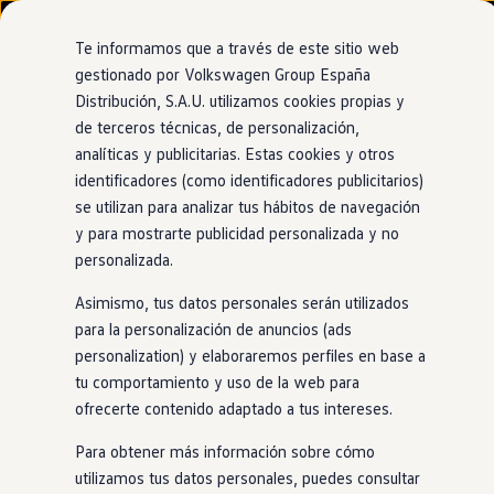
Modelos y configurador
Nuevo ID. Cross
Te informamos que a través de este sitio web
Vehículos Comerciales
gestionado por Volkswagen Group España
Compra y ofertas
Distribución, S.A.U. utilizamos cookies propias y
Ir
Ir
Volkswagen nuevo en stock
Concesionario oficial de Volkswagen
directamente
directamente
Volkswagen de ocasión
de terceros técnicas, de personalización,
Avisa Écija
al contenido
al pie de
Financiación
analíticas y publicitarias. Estas cookies y otros
página
My Renting
identificadores (como identificadores publicitarios)
My Way
Seguros
se utilizan para analizar tus hábitos de navegación
Empresas
y para mostrarte publicidad personalizada y no
Autoescuelas
personalizada.
Eléctricos e híbridos
Más sobre eléctricos
Asimismo, tus datos personales serán utilizados
Más sobre híbridos
Plan Auto +
para la personalización de anuncios (ads
CAE
personalization) y elaboraremos perfiles en base a
Etiquetas DGT
tu comportamiento y uso de la web para
Simulador de autonomía, carga y ahorro
Carga y autonomía
ofrecerte contenido adaptado a tus intereses.
Soluciones de carga
Tarifas de carga
Para obtener más información sobre cómo
Carga en casa
utilizamos tus datos personales, puedes consultar
Modos de carga