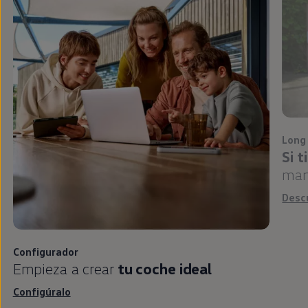
Long
Si 
man
Desc
Configurador
Empieza a crear
tu
coche
ideal
Configúralo