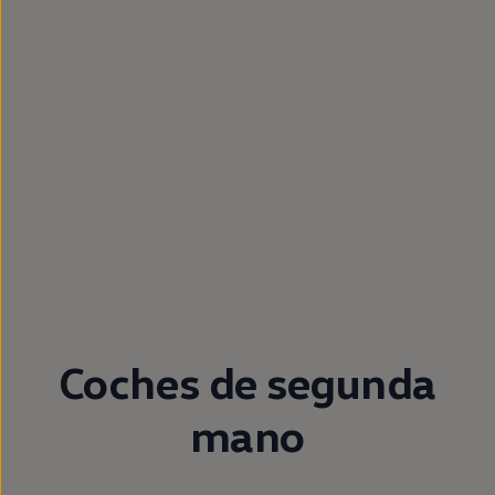
Passat
Tiguan
Touareg
Touran
t-roc-1
Asistencia en carretera
Coches de
segunda
mano